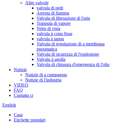
Altre valvole
valvula di pedi
Arrestu di fiamma
Valvula di liberazione di l'aria
Trappula di vapore
Vetru di vista
valvula à conu fissu
valvula à tappu
Valvula di regulazione di a membrana
pneumatica
Valvula di sicurezza di l'esplosione
Valvula à agulla
Valvula di chiusura d'emergenza di l'oliu
Nutizie
Nutizie di a cumpagnia
Nutizie di l'industria
VIDEO
FAQ
Cuntatta ci
English
Casa
Etichette populari