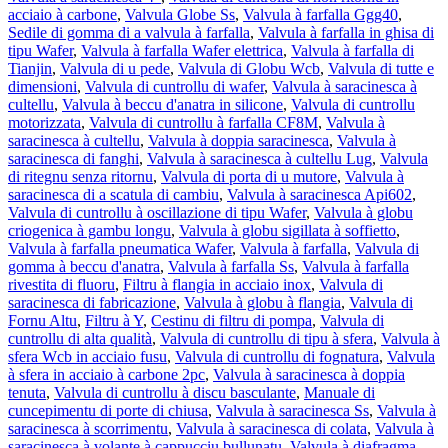
acciaio à carbone
,
Valvula Globe Ss
,
Valvula à farfalla Ggg40
,
Sedile di gomma di a valvula à farfalla
,
Valvula à farfalla in ghisa di
tipu Wafer
,
Valvula à farfalla Wafer elettrica
,
Valvula à farfalla di
Tianjin
,
Valvula di u pede
,
Valvula di Globu Wcb
,
Valvula di tutte e
dimensioni
,
Valvula di cuntrollu di wafer
,
Valvula à saracinesca à
cultellu
,
Valvula à beccu d'anatra in silicone
,
Valvula di cuntrollu
motorizzata
,
Valvula di cuntrollu à farfalla CF8M
,
Valvula à
saracinesca à cultellu
,
Valvula à doppia saracinesca
,
Valvula à
saracinesca di fanghi
,
Valvula à saracinesca à cultellu Lug
,
Valvula
di ritegnu senza ritornu
,
Valvula di porta di u mutore
,
Valvula à
saracinesca di a scatula di cambiu
,
Valvula à saracinesca Api602
,
Valvula di cuntrollu à oscillazione di tipu Wafer
,
Valvula à globu
criogenica à gambu longu
,
Valvula à globu sigillata à soffietto
,
Valvula à farfalla pneumatica Wafer
,
Valvula à farfalla
,
Valvula di
gomma à beccu d'anatra
,
Valvula à farfalla Ss
,
Valvula à farfalla
rivestita di fluoru
,
Filtru à flangia in acciaio inox
,
Valvula di
saracinesca di fabricazione
,
Valvula à globu à flangia
,
Valvula di
Fornu Altu
,
Filtru à Y
,
Cestinu di filtru di pompa
,
Valvula di
cuntrollu di alta qualità
,
Valvula di cuntrollu di tipu à sfera
,
Valvula à
sfera Wcb in acciaio fusu
,
Valvula di cuntrollu di fognatura
,
Valvula
à sfera in acciaio à carbone 2pc
,
Valvula à saracinesca à doppia
tenuta
,
Valvula di cuntrollu à discu basculante
,
Manuale di
cuncepimentu di porte di chiusa
,
Valvula à saracinesca Ss
,
Valvula à
saracinesca à scorrimentu
,
Valvula à saracinesca di colata
,
Valvula à
saracinesca à volante à cappucciu bullunatu
,
Valvula à diafragma