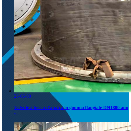
26-06-08
Valvule à beccu d'anatra in gomma flangiate DN1800 anu
...