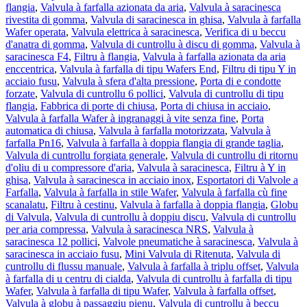
flangia
,
Valvula à farfalla azionata da aria
,
Valvula à saracinesca
rivestita di gomma
,
Valvula di saracinesca in ghisa
,
Valvula à farfalla
Wafer operata
,
Valvula elettrica à saracinesca
,
Verifica di u beccu
d'anatra di gomma
,
Valvula di cuntrollu à discu di gomma
,
Valvula à
saracinesca F4
,
Filtru à flangia
,
Valvula à farfalla azionata da aria
enccentrica
,
Valvula à farfalla di tipu Wafers End
,
Filtru di tipu Y in
acciaio fusu
,
Valvula à sfera d'alta pressione
,
Porta di e condotte
forzate
,
Valvula di cuntrollu 6 pollici
,
Valvula di cuntrollu di tipu
flangia
,
Fabbrica di porte di chiusa
,
Porta di chiusa in acciaio
,
Valvula à farfalla Wafer à ingranaggi à vite senza fine
,
Porta
automatica di chiusa
,
Valvula à farfalla motorizzata
,
Valvula à
farfalla Pn16
,
Valvula à farfalla à doppia flangia di grande taglia
,
Valvula di cuntrollu forgiata generale
,
Valvula di cuntrollu di ritornu
d'oliu di u compressore d'aria
,
Valvula à saracinesca
,
Filtru à Y in
ghisa
,
Valvula à saracinesca in acciaio inox
,
Esportatori di Valvole a
Farfalla
,
Valvula à farfalla in stile Wafer
,
Valvula à farfalla cù fine
scanalatu
,
Filtru à cestinu
,
Valvula à farfalla à doppia flangia
,
Globu
di Valvula
,
Valvula di cuntrollu à doppiu discu
,
Valvula di cuntrollu
per aria compressa
,
Valvula à saracinesca NRS
,
Valvula à
saracinesca 12 pollici
,
Valvole pneumatiche à saracinesca
,
Valvula à
saracinesca in acciaio fusu
,
Mini Valvula di Ritenuta
,
Valvula di
cuntrollu di flussu manuale
,
Valvula à farfalla à triplu offset
,
Valvula
à farfalla di u centru di cialda
,
Valvula di cuntrollu à farfalla di tipu
Wafer
,
Valvula à farfalla di tipu Wafer
,
Valvula à farfalla offset
,
Valvula à globu à passaggiu pienu
,
Valvula di cuntrollu à beccu