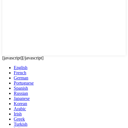
[javascript]
[/javascript]
English
French
German
Portuguese
Spanish
Russian
Japanese
Korean
Arabic
Irish
Greek
Turkish