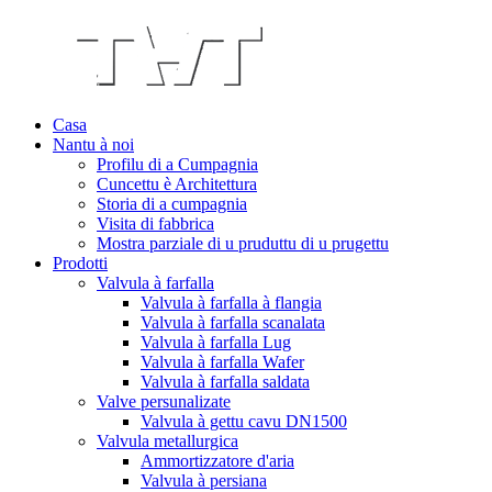
Casa
Nantu à noi
Profilu di a Cumpagnia
Cuncettu è Architettura
Storia di a cumpagnia
Visita di fabbrica
Mostra parziale di u pruduttu di u prugettu
Prodotti
Valvula à farfalla
Valvula à farfalla à flangia
Valvula à farfalla scanalata
Valvula à farfalla Lug
Valvula à farfalla Wafer
Valvula à farfalla saldata
Valve persunalizate
Valvula à gettu cavu DN1500
Valvula metallurgica
Ammortizzatore d'aria
Valvula à persiana