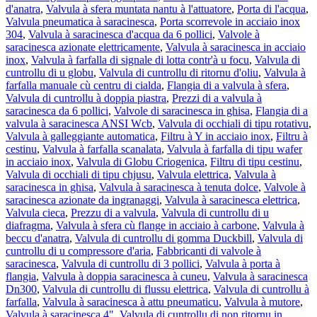
d'anatra
,
Valvula à sfera muntata nantu à l'attuatore
,
Porta di l'acqua
,
Valvula pneumatica à saracinesca
,
Porta scorrevole in acciaio inox
304
,
Valvula à saracinesca d'acqua da 6 pollici
,
Valvole à
saracinesca azionate elettricamente
,
Valvula à saracinesca in acciaio
inox
,
Valvula à farfalla di signale di lotta contr'à u focu
,
Valvula di
cuntrollu di u globu
,
Valvula di cuntrollu di ritornu d'oliu
,
Valvula à
farfalla manuale cù centru di cialda
,
Flangia di a valvula à sfera
,
Valvula di cuntrollu à doppia piastra
,
Prezzi di a valvula à
saracinesca da 6 pollici
,
Valvole di saracinesca in ghisa
,
Flangia di a
valvula à saracinesca ANSI Wcb
,
Valvula di occhiali di tipu rotativu
,
Valvula à galleggiante automatica
,
Filtru à Y in acciaio inox
,
Filtru à
cestinu
,
Valvula à farfalla scanalata
,
Valvula à farfalla di tipu wafer
in acciaio inox
,
Valvula di Globu Criogenica
,
Filtru di tipu cestinu
,
Valvula di occhiali di tipu chjusu
,
Valvula elettrica
,
Valvula à
saracinesca in ghisa
,
Valvula à saracinesca à tenuta dolce
,
Valvole à
saracinesca azionate da ingranaggi
,
Valvula à saracinesca elettrica
,
Valvula cieca
,
Prezzu di a valvula
,
Valvula di cuntrollu di u
diafragma
,
Valvula à sfera cù flange in acciaio à carbone
,
Valvula à
beccu d'anatra
,
Valvula di cuntrollu di gomma Duckbill
,
Valvula di
cuntrollu di u compressore d'aria
,
Fabbricanti di valvole à
saracinesca
,
Valvula di cuntrollu di 3 pollici
,
Valvula à porta à
flangia
,
Valvula à doppia saracinesca à cuneu
,
Valvula à saracinesca
Dn300
,
Valvula di cuntrollu di flussu elettrica
,
Valvula di cuntrollu à
farfalla
,
Valvula à saracinesca à attu pneumaticu
,
Valvula à mutore
,
Valvula à saracinesca 4"
,
Valvula di cuntrollu di non ritornu in