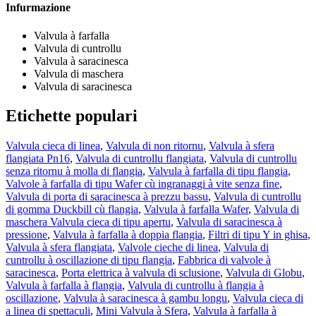
Infurmazione
Valvula à farfalla
Valvula di cuntrollu
Valvula à saracinesca
Valvula di maschera
Valvula di saracinesca
Etichette populari
Valvula cieca di linea
,
Valvula di non ritornu
,
Valvula à sfera
flangiata Pn16
,
Valvula di cuntrollu flangiata
,
Valvula di cuntrollu
senza ritornu à molla di flangia
,
Valvula à farfalla di tipu flangia
,
Valvole à farfalla di tipu Wafer cù ingranaggi à vite senza fine
,
Valvula di porta di saracinesca à prezzu bassu
,
Valvula di cuntrollu
di gomma Duckbill cù flangia
,
Valvula à farfalla Wafer
,
Valvula di
maschera Valvula cieca di tipu apertu
,
Valvula di saracinesca à
pressione
,
Valvula à farfalla à doppia flangia
,
Filtri di tipu Y in ghisa
,
Valvula à sfera flangiata
,
Valvole cieche di linea
,
Valvula di
cuntrollu à oscillazione di tipu flangia
,
Fabbrica di valvole à
saracinesca
,
Porta elettrica à valvula di sclusione
,
Valvula di Globu
,
Valvula à farfalla à flangia
,
Valvula di cuntrollu à flangia à
oscillazione
,
Valvula à saracinesca à gambu longu
,
Valvula cieca di
a linea di spettaculi
,
Mini Valvula à Sfera
,
Valvula à farfalla à