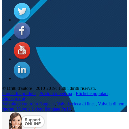
© Dritti d'autore - 2010-2019: Tutti i diritti riservati.
Guida di i prudutti
-
Prodotti in vetrina
-
Etichette populari
-
Sitemap.xml
Valvula di cuntrollu flangiata
,
Valvula cieca di linea
,
Valvula di non
ritornu
,
Valvula à sfera flangiata Pn16
,