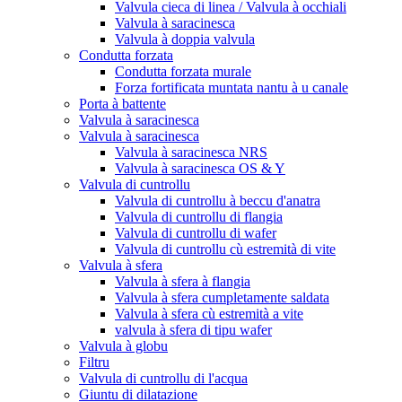
Valvula cieca di linea / Valvula à occhiali
Valvula à saracinesca
Valvula à doppia valvula
Condutta forzata
Condutta forzata murale
Forza fortificata muntata nantu à u canale
Porta à battente
Valvula à saracinesca
Valvula à saracinesca
Valvula à saracinesca NRS
Valvula à saracinesca OS & Y
Valvula di cuntrollu
Valvula di cuntrollu à beccu d'anatra
Valvula di cuntrollu di flangia
Valvula di cuntrollu di wafer
Valvula di cuntrollu cù estremità di vite
Valvula à sfera
Valvula à sfera à flangia
Valvula à sfera cumpletamente saldata
Valvula à sfera cù estremità a vite
valvula à sfera di tipu wafer
Valvula à globu
Filtru
Valvula di cuntrollu di l'acqua
Giuntu di dilatazione