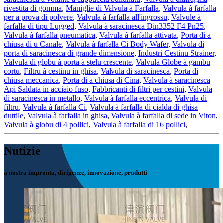
rivestita di gomma
,
Maniglie di Valvula à Farfalla
,
Valvula à farfalla
per a prova di polvere
,
Valvula à farfalla all'ingrossu
,
Valvule à
farfalla di tipu Lugged
,
Valvula à saracinesca Din3352 F4 Pn25
,
Valvula à farfalla pneumatica
,
Valvula à farfalla attivata
,
Porta di a
chiusa di u Canale
,
Valvula à farfalla Ci Body Wafer
,
Valvula di
porta di saracinesca di grande dimensione
,
Industri Cestinu Strainer
,
Valvula di globu à porta à stelu crescente
,
Valvula Globe à gambu
cortu
,
Filtru à cestinu in ghisa
,
Valvula di saracinesca
,
Porta di
chiusa meccanica
,
Porta di a chiusa di Cina
,
Valvula à saracinesca
Api Saldata in acciaio fuso
,
Fabbricanti di filtri per cestini
,
Valvula
di saracinesca in metallo
,
Valvula à farfalla eccentrica
,
Valvula di
filtru
,
Valvula à farfalla Ci
,
Valvula à farfalla di cialda di ghisa
duttile
,
Valvula à farfalla in ghisa
,
Valvula à farfalla di sede in Viton
,
Valvula à globu di 4 pollici
,
Valvula à farfalla di 16 pollici
,
Nutizie
a nostra impronta, dirigenze, innovazione, prudutti