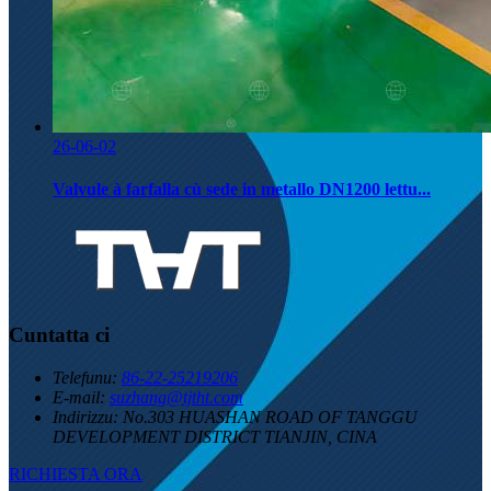
26-06-02
Valvule à farfalla cù sede in metallo DN1200 lettu...
Cuntatta ci
Telefunu:
86-22-25219206
E-mail:
suzhang@tjtht.com
Indirizzu:
No.303 HUASHAN ROAD OF TANGGU
DEVELOPMENT DISTRICT TIANJIN, CINA
RICHIESTA ORA