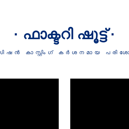
· ഫാക്ടറി ഷൂട്ട് ·
ിസിഷൻ കാസ്റ്റിംഗ് കർശനമായ പരി