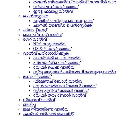
ലൈൻ ബ്ലൈൻഡ് വാൽവ് / ഗോഗിൾ വാൽ
സ്ലൈഡ് ഗേറ്റ് വാൽവ്
ഇരട്ട ഫ്ലാപ്പ് വാൽവ്
പെൻസ്റ്റോക്ക്
ചുമരിൽ ഘടിപ്പിച്ച പെൻസ്റ്റോക്ക്
ചാനൽ മൗണ്ടഡ് പെൻസ്റ്റോക്ക്
ഫ്ലാപ്പ് ഗേറ്റ്
നൈഫ് ഗേറ്റ് വാൽവ്
ഗേറ്റ് വാൽവ്
NRS ഗേറ്റ് വാൽവ്
OS & Y ഗേറ്റ് വാൽവ്
വാൽവ് പരിശോധിക്കുക
ഡക്ക്ബിൽ ചെക്ക് വാൽവ്
ഫ്ലേഞ്ച് ചെക്ക് വാൽവ്
വേഫർ ചെക്ക് വാൽവ്
സ്ക്രൂ അറ്റങ്ങൾ പരിശോധിക്കാനുള്ള വാൽവ
ബോൾ വാൽവ്
ഫ്ലേഞ്ച് ബോൾ വാൽവ്
ഫുൾ വെൽഡഡ് ബോൾ വാൽവ്
സ്ക്രൂ എൻഡ് ബോൾ വാൽവ്
വേഫർ തരം ബോൾ വാൽവ്
ഗ്ലോബ് വാൽവ്
അരിപ്പ
ജല നിയന്ത്രണ വാൽവ്
എക്സ്പാൻഷൻ ജോയിന്റ്