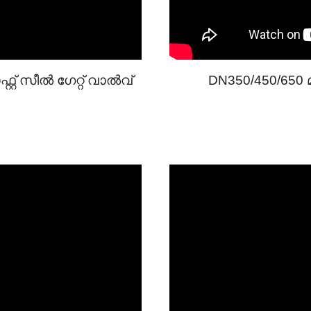
്റ് സീൽ ഗേറ്റ് വാൽവ്
DN350/450/65