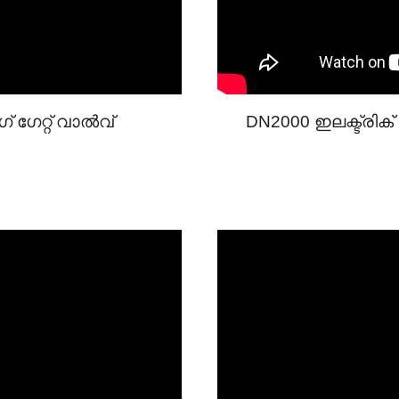
ഗ് ഗേറ്റ് വാൽവ്
DN2000 ഇലക്ട്രി