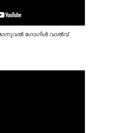
0 മാനുവൽ ഗോഗിൾ വാൽവ്