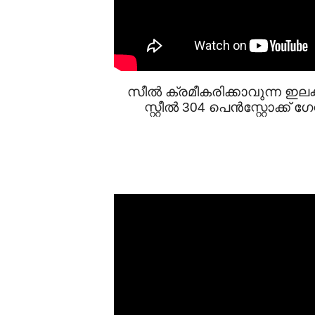
സീൽ ക്രമീകരിക്കാവുന്ന ഇലക്ട
സ്റ്റീൽ 304 പെൻസ്റ്റോക്ക് ഗേറ്