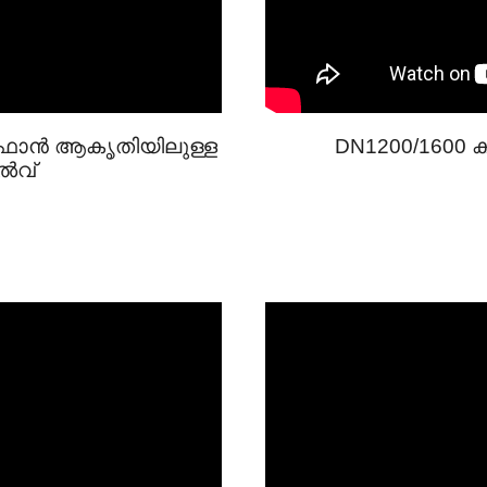
റഡ് ഫാൻ ആകൃതിയിലുള്ള
DN1200/1600 ക
ൽവ്