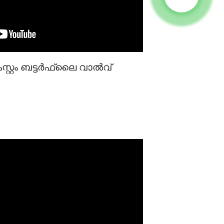
സ്റ്റം ബട്ടർഫ്ലൈ വാൽവ്