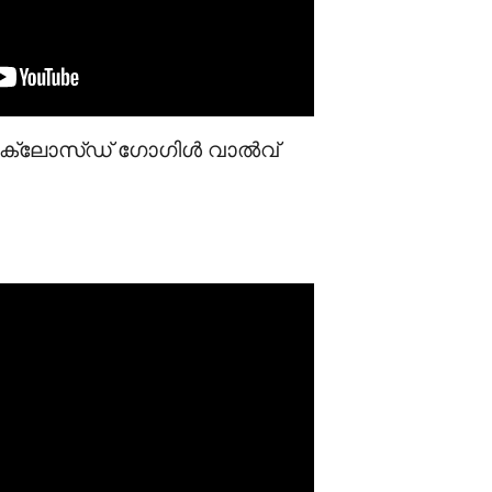
ക് ക്ലോസ്ഡ് ഗോഗിൾ വാൽവ്