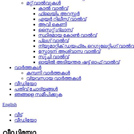
മറ്റ് വാൽവുകൾ
കാൽ വാൽവ്
ഫ്ലെയിം അറസ്റ്റർ
എയർ റിലീസ് വാൽവ്
ആവി കെണി
സൈറ്റ് ഗ്ലാസ്
സ്ഥിരമായ കോൺ വാൽവ്
പ്ലഗ് വാൽവ്
ന്യൂമാറ്റിക് ഡയഫ്രം റെഗുലേറ്റിംഗ് വാൽവ
സ്ഫോടന ആശ്വാസ വാൽവ്
സൂചി വാൽവ്
ഓയിൽ അടിയന്തര ഷട്ട് ഓഫ് വാൽവ്
വാർത്തകൾ
കമ്പനി വാർത്തകൾ
വ്യവസായ വാർത്തകൾ
വീഡിയോ
പതിവ് ചോദ്യങ്ങൾ
ഞങ്ങളെ സമീപിക്കുക
English
വീട്
വീഡിയോ
വീഡിയോ