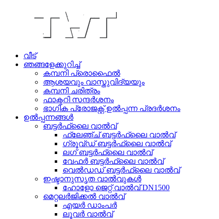
വീട്
ഞങ്ങളേക്കുറിച്ച്
കമ്പനി പ്രൊഫൈൽ
ആശയവും വാസ്തുവിദ്യയും
കമ്പനി ചരിത്രം
ഫാക്ടറി സന്ദർശനം
ഭാഗിക പ്രോജക്റ്റ് ഉൽപ്പന്ന പ്രദർശനം
ഉൽപ്പന്നങ്ങൾ
ബട്ടർഫ്ലൈ വാൽവ്
ഫ്ലേഞ്ച് ബട്ടർഫ്ലൈ വാൽവ്
ഗ്രൂവ്ഡ് ബട്ടർഫ്ലൈ വാൽവ്
ലഗ് ബട്ടർഫ്ലൈ വാൽവ്
വേഫർ ബട്ടർഫ്ലൈ വാൽവ്
വെൽഡഡ് ബട്ടർഫ്ലൈ വാൽവ്
ഇഷ്ടാനുസൃത വാൽവുകൾ
ഹോളോ ജെറ്റ് വാൽവ് DN1500
മെറ്റലർജിക്കൽ വാൽവ്
എയർ ഡാംപർ
ലൂവർ വാൽവ്