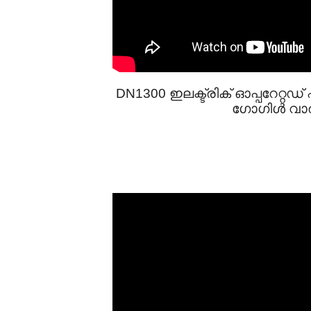
DN1300 ഇലക്ട്രിക് ഓപ്പറേറ്
ഗോഗിൾ വാ