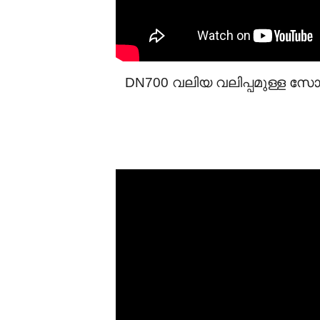
DN700 വലിയ വലിപ്പമുള്ള സോഫ്റ