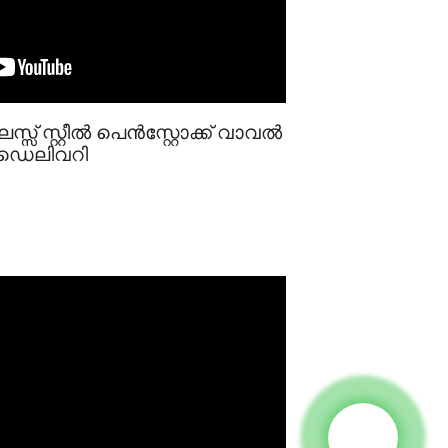
സ്സ് സ്റ്റീൽ പെൻസ്റ്റോക്ക് വാവൽ
ഡെലിവറി