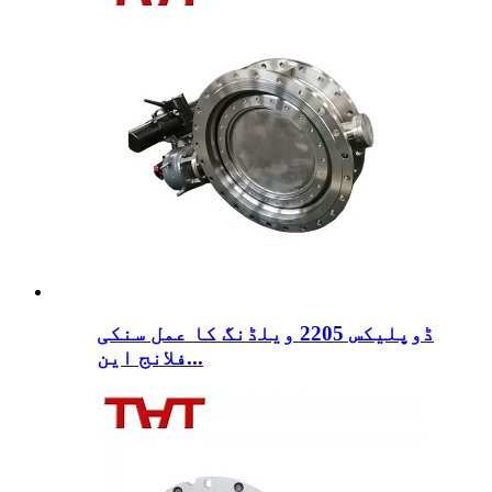
ڈوپلیکس 2205 ویلڈنگ کا عمل سنکی
فلانج این...