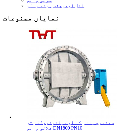
سوئی والو
آئل ایمرجنسی بند والو
نمایاں مصنوعات
سمندری پانی کے لیے ہائیڈرولک بٹر
فلائی والو DN1800 PN10