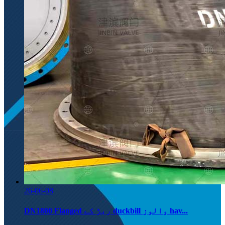
26-06-08
DN1800 Flanged ربڑ کے duckbill والوز hav...