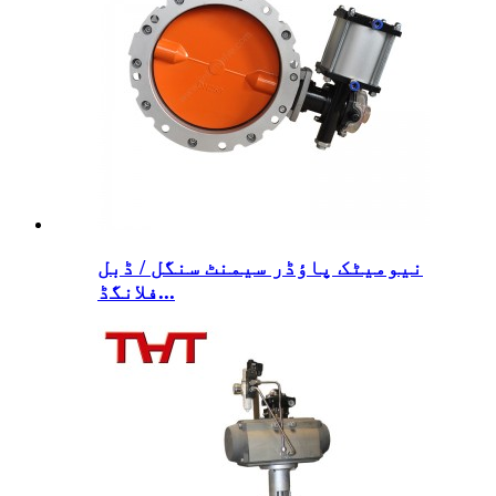
نیومیٹک پاؤڈر سیمنٹ سنگل / ڈبل
فلانگڈ...