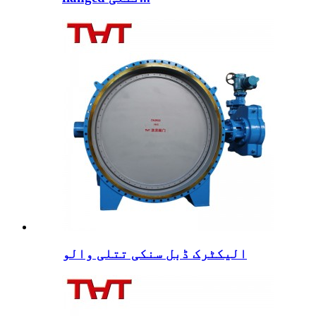
الیکٹرک ڈبل سنکی تتلی والو