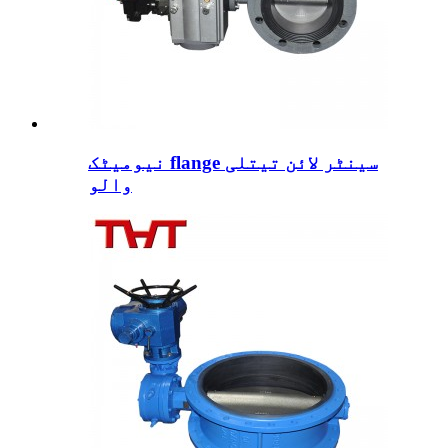
نیومیٹک flange سینٹر لائن تیتلی
والو