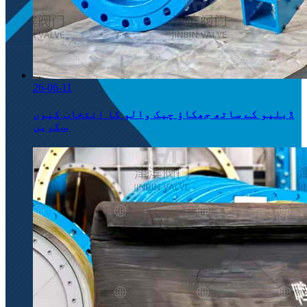
26-06-11
ڈبلیو کے ساتھ جھکاؤ چیک والو کا انتخاب کیوں
کریں...