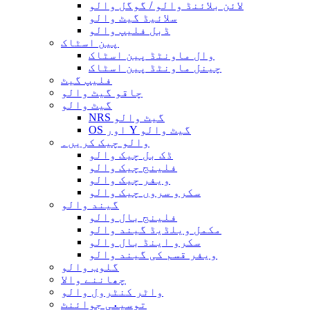
لائن بلائنڈ والو / گوگل والو
سلائیڈ گیٹ والو
ڈبل فلیپ والو
پین اسٹاک
وال ماونٹڈ پین اسٹاک
چینل ماونٹڈ پین اسٹاک
فلیپ گیٹ
چاقو گیٹ والو
گیٹ والو
NRS گیٹ والو
OS اور Y گیٹ والو
والو چیک کریں۔
ڈک بل چیک والو
فلینج چیک والو
ویفر چیک والو
سکرو سروں چیک والو
گیند والو
فلینج بال والو
مکمل ویلڈیڈ گیند والو
سکرو اینڈ بال والو
ویفر قسم کی گیند والو
گلوب والو
چھاننے والا
واٹر کنٹرول والو
توسیعی جوائنٹ