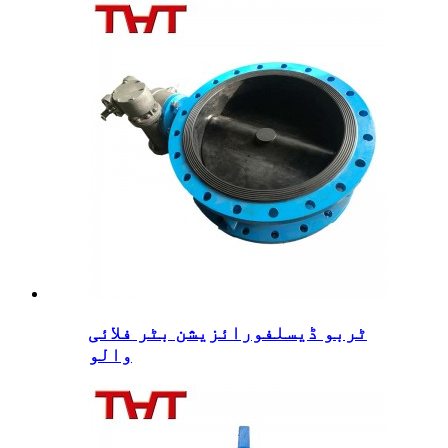
ٹربو ڈیسلفورائزیشن بٹر فلائی
والو