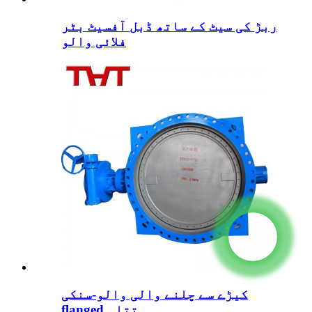
ربڑ کی سیٹ کے ساتھ ڈبل آفسیٹ بٹر
فلائی والو
کیڑے سے چلنے والی والو-سنکی
flanged تتلی...