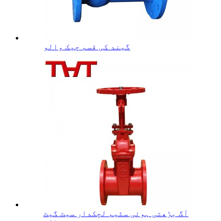
گیند کی قسم چیک والو
آگ بڑھتی ہوئی سٹیم لچکدار سیٹ گیٹ