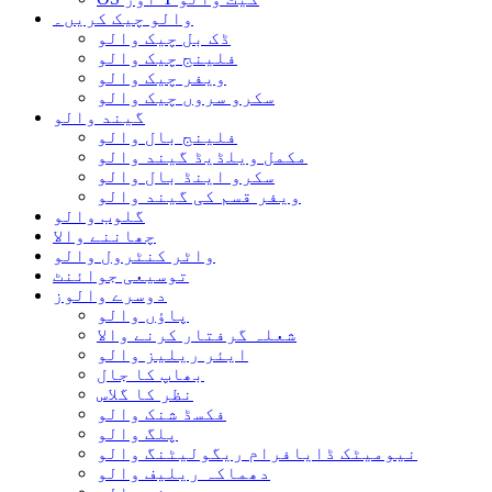
والو چیک کریں۔
ڈک بل چیک والو
فلینج چیک والو
ویفر چیک والو
سکرو سروں چیک والو
گیند والو
فلینج بال والو
مکمل ویلڈیڈ گیند والو
سکرو اینڈ بال والو
ویفر قسم کی گیند والو
گلوب والو
چھاننے والا
واٹر کنٹرول والو
توسیعی جوائنٹ
دوسرے والوز
پاؤں والو
شعلہ گرفتار کرنے والا
ایئر ریلیز والو
بھاپ کا جال
نظر کا گلاس
فکسڈ شنک والو
پلگ والو
نیومیٹک ڈایافرام ریگولیٹنگ والو
دھماکہ ریلیف والو