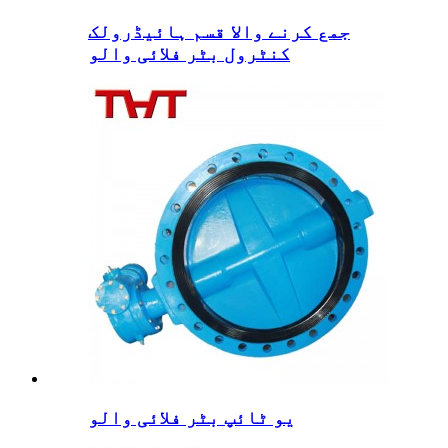
جمع کرنے والا قسم ہائیڈرولک
کنٹرول بٹر فلائی والو
یو ٹائپ بٹر فلائی والو