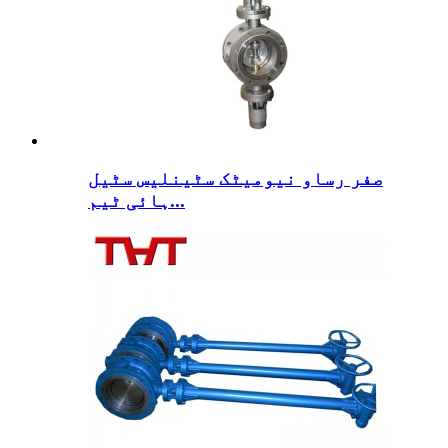
صفر رساو نیومیٹک سٹینلیس سٹیل
ہائی ٹیم...