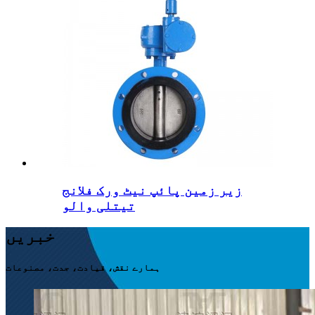
زیر زمین پائپ نیٹ ورک فلانج
تیتلی والو
خبریں
ہمارے نقش، قیادت، جدت، مصنوعات