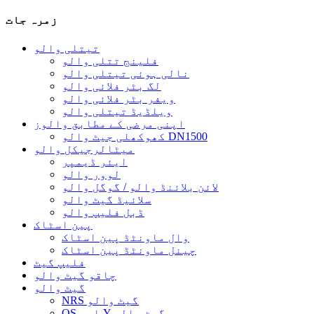
زمرہ جات
تیتلی والو
فلینج تتلی والو
نالی ہوئی تیتلی والو
لگ بٹر فلائی والو
ویفر بٹر فلائی والو
ویلڈیڈ تیتلی والو
اپنی مرضی کے مطابق والوز
کھوکھلی جیٹ والو DN1500
میٹالرجیکل والو
ایئر ڈیمپر
لوور والو
لائن بلائنڈ والو / گوگل والو
سلائیڈ گیٹ والو
ڈبل فلیپ والو
پین اسٹاک
وال ماونٹڈ پین اسٹاک
چینل ماونٹڈ پین اسٹاک
فلیپ گیٹ
چاقو گیٹ والو
گیٹ والو
NRS گیٹ والو
OS اور Y گیٹ والو