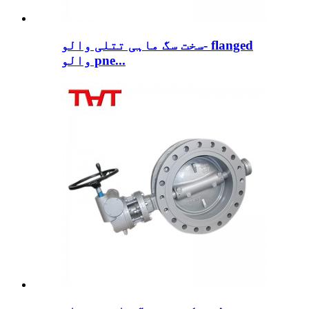
سخت سگ ماہی تتلی والو- flanged
والو pne...