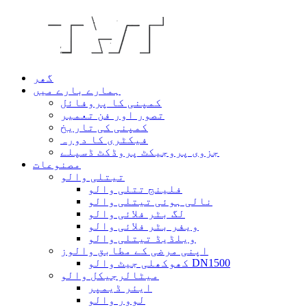
گھر
ہمارے بارے میں
کمپنی کا پروفائل
تصور اور فن تعمیر
کمپنی کی تاریخ
فیکٹری کا دورہ
جزوی پروجیکٹ پروڈکٹ ڈسپلے
مصنوعات
تیتلی والو
فلینج تتلی والو
نالی ہوئی تیتلی والو
لگ بٹر فلائی والو
ویفر بٹر فلائی والو
ویلڈیڈ تیتلی والو
اپنی مرضی کے مطابق والوز
کھوکھلی جیٹ والو DN1500
میٹالرجیکل والو
ایئر ڈیمپر
لوور والو