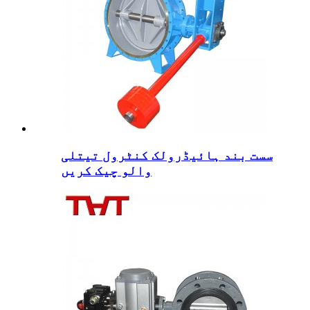
سست بند ہائیڈرولک کنٹرول تیتلی
والو چیک کریں