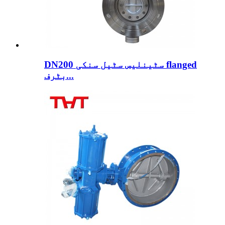
DN200 سٹینلیس سٹیل سنکی flanged
بٹرف...