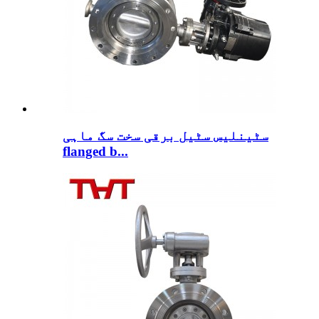
سٹینلیس سٹیل برقی سخت سگ ماہی
flanged b...