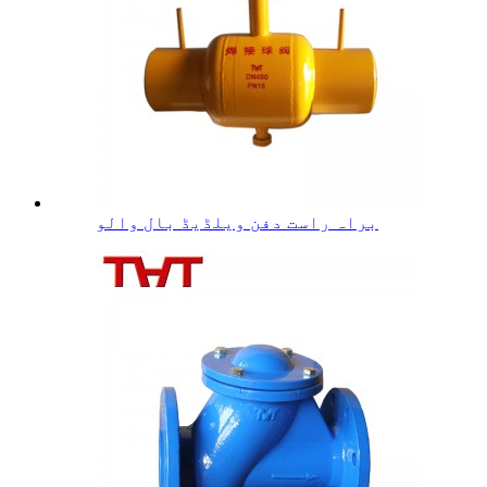
براہ راست دفن ویلڈیڈ بال والو