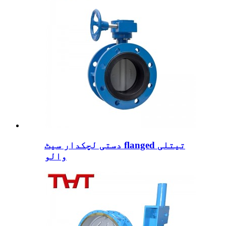
دستی لچکدار سیٹ flanged تیتلی
والو