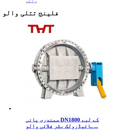
والو
فلینج تتلی والو
سمندری پانی DN1800 کے لیے
ہائیڈرولک بٹر فلائی والو...