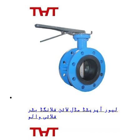
لیور آپریٹڈ مڈل لائن فلانگڈ بٹر
فلائی والو