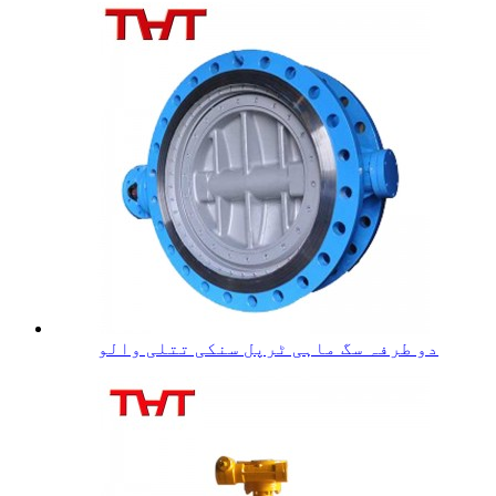
دو طرفہ سگ ماہی ٹرپل سنکی تتلی والو