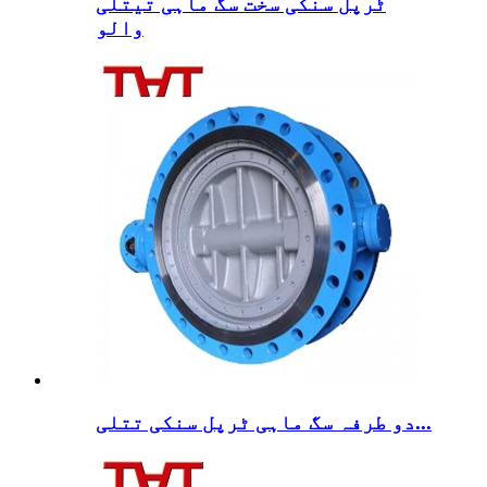
ٹرپل سنکی سخت سگ ماہی تیتلی
والو
دو طرفہ سگ ماہی ٹرپل سنکی تتلی...