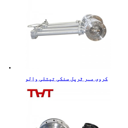
کروی مہر ٹرپل سنکی تیتلی والو