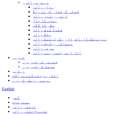
دوسرے والوز
پاؤں والو
شعلہ گرفتار کرنے والا
ایئر ریلیز والو
بھاپ کا جال
نظر کا گلاس
فکسڈ شنک والو
پلگ والو
نیومیٹک ڈایافرام ریگولیٹنگ والو
دھماکہ ریلیف والو
سوئی والو
آئل ایمرجنسی بند والو
خبریں
کمپنی کی خبریں۔
صنعت کی خبریں۔
ویڈیو
اکثر پوچھے گئے سوالات
ہم سے رابطہ کریں۔
English
گھر
مصنوعات
تیتلی والو
فلینج تتلی والو