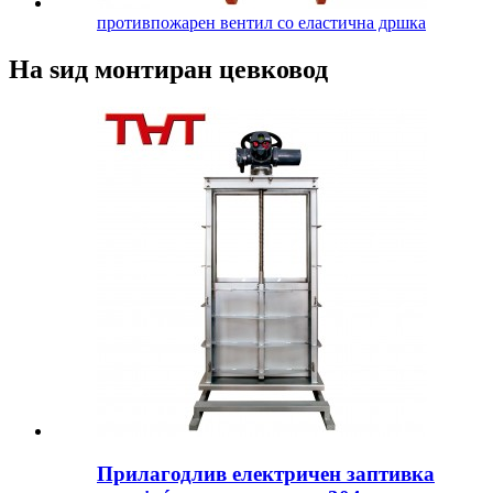
противпожарен вентил со еластична дршка
На ѕид монтиран цевковод
Прилагодлив електричен заптивка