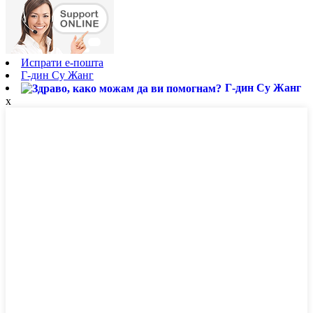
Испрати е-пошта
Г-дин Су Жанг
Г-дин Су Жанг
x