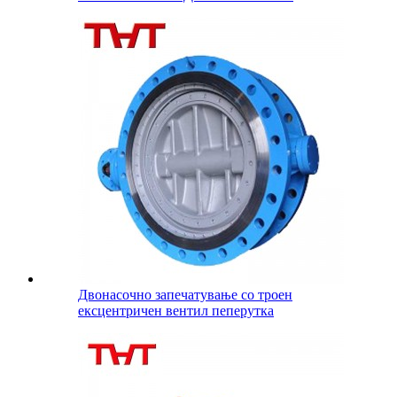
Двонасочно запечатување со троен
ексцентричен вентил пеперутка