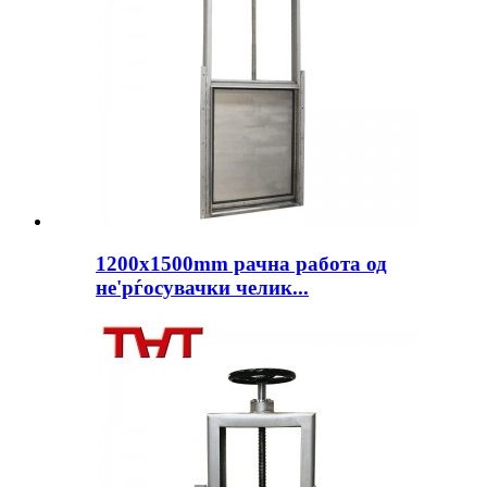
1200x1500mm рачна работа од
не'рѓосувачки челик...