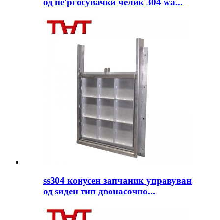
од не'рѓосувачки челик 304 wa...
ss304 конусен запчаник управуван
од ѕиден тип двонасочно...