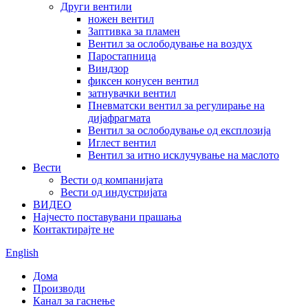
Други вентили
ножен вентил
Заптивка за пламен
Вентил за ослободување на воздух
Паростапница
Виндзор
фиксен конусен вентил
затнувачки вентил
Пневматски вентил за регулирање на
дијафрагмата
Вентил за ослободување од експлозија
Иглест вентил
Вентил за итно исклучување на маслото
Вести
Вести од компанијата
Вести од индустријата
ВИДЕО
Најчесто поставувани прашања
Контактирајте не
English
Дома
Производи
Канал за гаснење