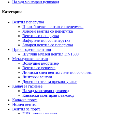
На ѕид монтиран цевковод
Категории
Вентил пеперутка
Прирабнички вентил со пеперутка
Жлебен вентил со пеперутка
Вентил со пеперутка
Вафер вентил со пеперутка
Заварен вентил со пеперутка
Прилагодени вентили
Шуплив млазен вентил DN1500
Металуршки вентил
Воздушен амортизер
Вентил со решетка
Линиски слеп вентил / вентил со очила
Лизгачки вентил
Двоен вентил за преклопување
Канал за гаснење
На ѕид монтиран цевковод
Каналски монтиран цевковод
Капачка порта
Ножен вентил
Вентил за порта
NRS портен вентил