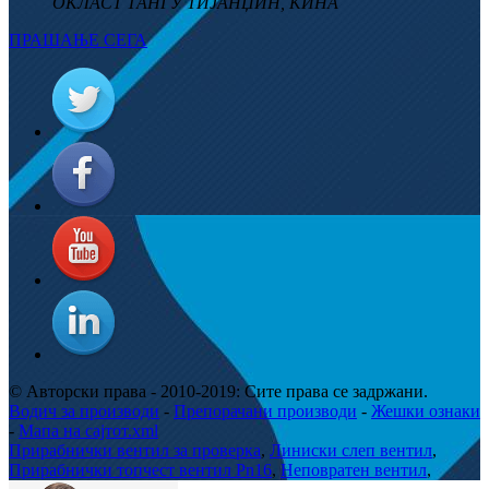
ОКЛАСТ ТАНГУ ТИЈАНЏИН, КИНА
ПРАШАЊЕ СЕГА
© Авторски права - 2010-2019: Сите права се задржани.
Водич за производи
-
Препорачани производи
-
Жешки ознаки
-
Мапа на сајтот.xml
Прирабнички вентил за проверка
,
Линиски слеп вентил
,
Прирабнички топчест вентил Pn16
,
Неповратен вентил
,