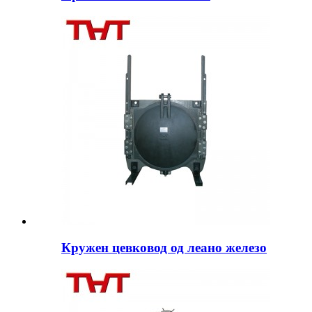
Кружен цевковод од леано железо