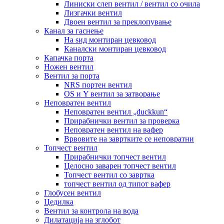
Линиски слеп вентил / вентил со очила
Лизгачки вентил
Двоен вентил за преклопување
Канал за гаснење
На ѕид монтиран цевковод
Каналски монтиран цевковод
Капачка порта
Ножен вентил
Вентил за порта
NRS портен вентил
OS и Y вентил за затворање
Неповратен вентил
Неповратен вентил „duckkun“
Прирабнички вентил за проверка
Неповратен вентил на вафер
Врвовите на завртките се неповратни
Топчест вентил
Прирабнички топчест вентил
Целосно заварен топчест вентил
Топчест вентил со завртка
топчест вентил од типот вафер
Глобусен вентил
Цедилка
Вентил за контрола на вода
Дилатација на зглобот