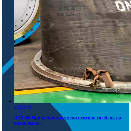
26-06-08
DN1800 Прирабнички гумени вентили со облик на
патка имаат...