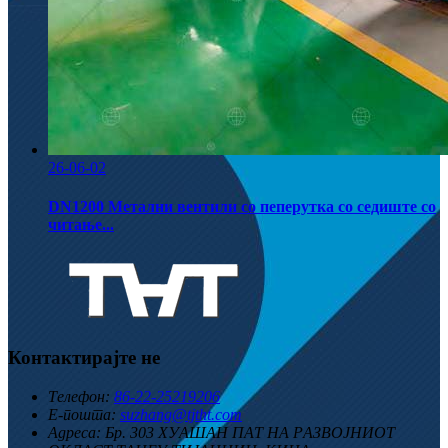
26-06-02
DN1200 Метални вентили со пеперутка со седиште со
читање...
Контактирајте не
Телефон:
86-22-25219206
Е-пошта:
suzhang@tjtht.com
Адреса:
Бр. 303 ХУАШАН ПАТ НА РАЗВОЈНИОТ