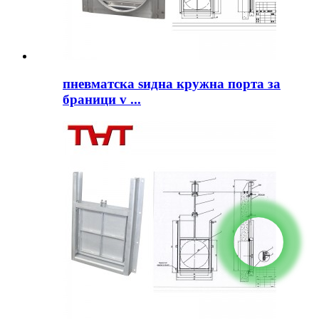
пневматска ѕидна кружна порта за
браници v ...