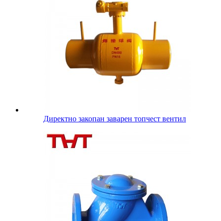
Директно закопан заварен топчест вентил