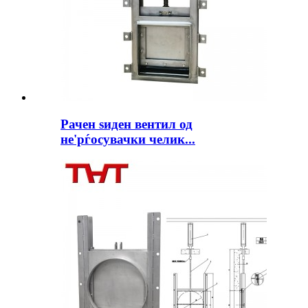
Рачен ѕиден вентил од
не'рѓосувачки челик...