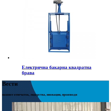
Електрична бакарна квадратна
брава
Вести
нашиот отпечаток, лидерства, иновации, производи