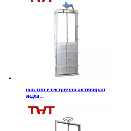
нов тип електрично активиран
ѕиден...