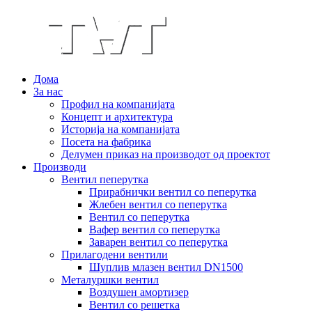
Дома
За нас
Профил на компанијата
Концепт и архитектура
Историја на компанијата
Посета на фабрика
Делумен приказ на производот од проектот
Производи
Вентил пеперутка
Прирабнички вентил со пеперутка
Жлебен вентил со пеперутка
Вентил со пеперутка
Вафер вентил со пеперутка
Заварен вентил со пеперутка
Прилагодени вентили
Шуплив млазен вентил DN1500
Металуршки вентил
Воздушен амортизер
Вентил со решетка