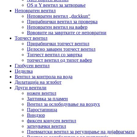
OS и Y вентил за затворање
Неповратен вентил
Неповратен вентил „duckkun“
Прирабнички вентил за проверка
Неповратен вентил на вафер
Врвовите на завртките се неповратни
Топчест вентил
Прирабнички топчест вентил
Целосно заварен топчест вентил
Топчест вентил со завртка
топчест вентил од типот вафер
Глобусен вентил
Цедилка
Вентил за контрола на вода
Дилатација на зглобот
Други вентили
ножен вентил
Заптивка за пламен
Вентил за ослободување на воздух
Паростапница
Виндзор
фиксен конусен вентил
затнувачки вентил
Пневматски вентил за регулирање на дијафрагмата