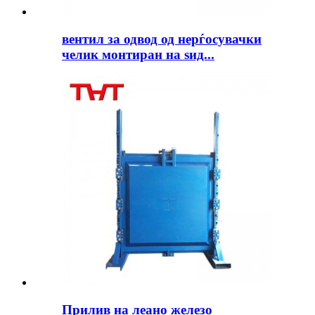
вентил за одвод од нерѓосувачки
челик монтиран на ѕид...
Прилив на леано железо