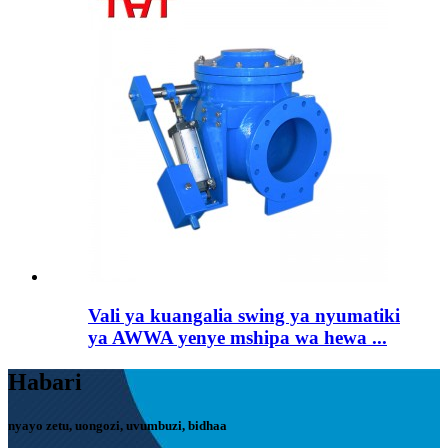
Vali ya kuangalia swing ya nyumatiki
ya AWWA yenye mshipa wa hewa ...
Habari
nyayo zetu, uongozi, uvumbuzi, bidhaa