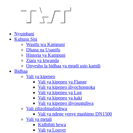
Nyumbani
Kuhusu Sisi
Wasifu wa Kampuni
Dhana na Usanifu
Historia ya Kampuni
Ziara ya kiwanda
Onyesho la bidhaa ya mradi usio kamili
Bidhaa
Vali ya kipepeo
Vali ya kipepeo ya Flange
Vali ya kipepeo iliyochongoka
Vali ya kipepeo ya Lug
Vali ya kipepeo ya kaki
Vali ya kipepeo iliyosuguliwa
Vali zilizobinafsishwa
Vali ya ndege yenye mashimo DN1500
Vali ya metali
Kidhibiti hewa
Vali ya Louver