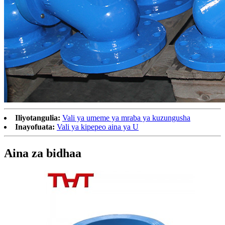
Iliyotangulia:
Vali ya umeme ya mraba ya kuzungusha
Inayofuata:
Vali ya kipepeo aina ya U
Aina za bidhaa