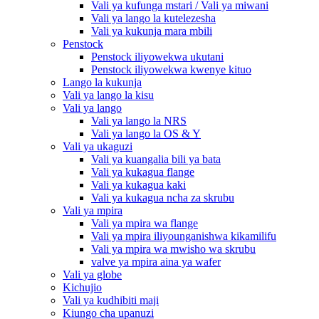
Vali ya kufunga mstari / Vali ya miwani
Vali ya lango la kutelezesha
Vali ya kukunja mara mbili
Penstock
Penstock iliyowekwa ukutani
Penstock iliyowekwa kwenye kituo
Lango la kukunja
Vali ya lango la kisu
Vali ya lango
Vali ya lango la NRS
Vali ya lango la OS & Y
Vali ya ukaguzi
Vali ya kuangalia bili ya bata
Vali ya kukagua flange
Vali ya kukagua kaki
Vali ya kukagua ncha za skrubu
Vali ya mpira
Vali ya mpira wa flange
Vali ya mpira iliyounganishwa kikamilifu
Vali ya mpira wa mwisho wa skrubu
valve ya mpira aina ya wafer
Vali ya globe
Kichujio
Vali ya kudhibiti maji
Kiungo cha upanuzi