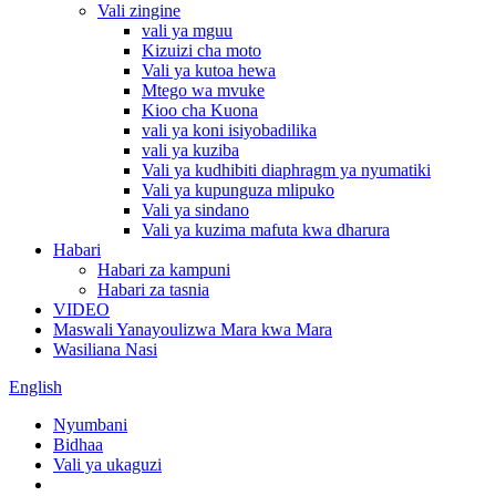
Vali zingine
vali ya mguu
Kizuizi cha moto
Vali ya kutoa hewa
Mtego wa mvuke
Kioo cha Kuona
vali ya koni isiyobadilika
vali ya kuziba
Vali ya kudhibiti diaphragm ya nyumatiki
Vali ya kupunguza mlipuko
Vali ya sindano
Vali ya kuzima mafuta kwa dharura
Habari
Habari za kampuni
Habari za tasnia
VIDEO
Maswali Yanayoulizwa Mara kwa Mara
Wasiliana Nasi
English
Nyumbani
Bidhaa
Vali ya ukaguzi