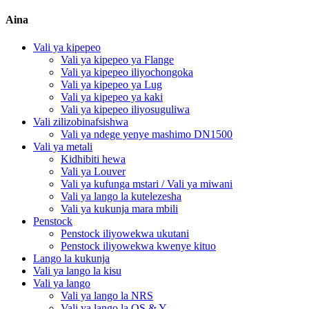
Aina
Vali ya kipepeo
Vali ya kipepeo ya Flange
Vali ya kipepeo iliyochongoka
Vali ya kipepeo ya Lug
Vali ya kipepeo ya kaki
Vali ya kipepeo iliyosuguliwa
Vali zilizobinafsishwa
Vali ya ndege yenye mashimo DN1500
Vali ya metali
Kidhibiti hewa
Vali ya Louver
Vali ya kufunga mstari / Vali ya miwani
Vali ya lango la kutelezesha
Vali ya kukunja mara mbili
Penstock
Penstock iliyowekwa ukutani
Penstock iliyowekwa kwenye kituo
Lango la kukunja
Vali ya lango la kisu
Vali ya lango
Vali ya lango la NRS
Vali ya lango la OS & Y