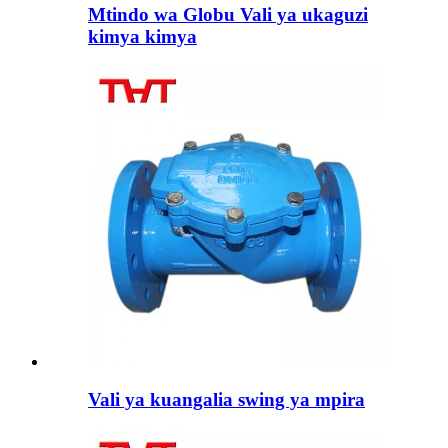
Mtindo wa Globu Vali ya ukaguzi
kimya kimya
Vali ya kuangalia swing ya mpira