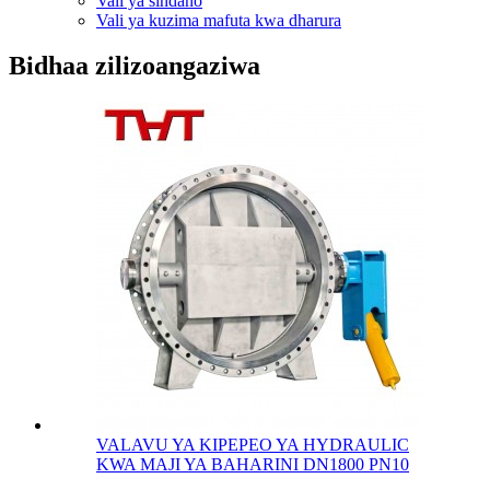
Vali ya sindano
Vali ya kuzima mafuta kwa dharura
Bidhaa zilizoangaziwa
VALAVU YA KIPEPEO YA HYDRAULIC
KWA MAJI YA BAHARINI DN1800 PN10