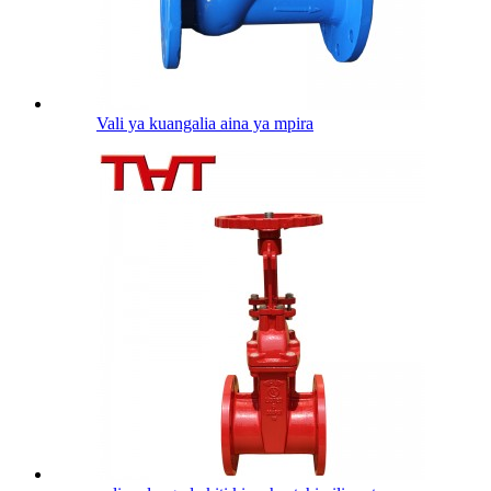
Vali ya kuangalia aina ya mpira