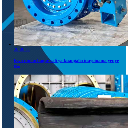
26-06-11
Kwa nini uchague vali ya kuangalia inayoinama yenye
w...