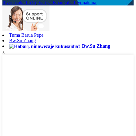
Iliyopasuka Pn16
,
Vali ya Kuangalia Iliyopakana
,
Tuma Barua Pepe
Bw.Su Zhang
Bw.Su Zhang
x