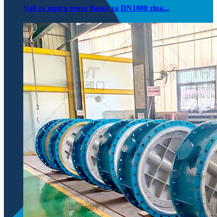
Vali za mpira zenye flange za DN1800 zina...