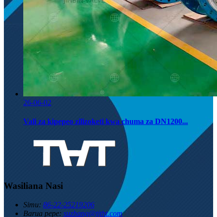
26-06-02
Vali za kipepeo zilizoketi kwa chuma za DN1200...
Wasiliana Nasi
Simu:
86-22-25219206
Barua pepe:
suzhang@tjtht.com