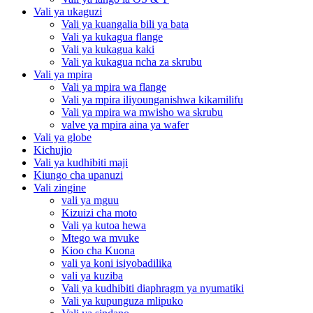
Vali ya ukaguzi
Vali ya kuangalia bili ya bata
Vali ya kukagua flange
Vali ya kukagua kaki
Vali ya kukagua ncha za skrubu
Vali ya mpira
Vali ya mpira wa flange
Vali ya mpira iliyounganishwa kikamilifu
Vali ya mpira wa mwisho wa skrubu
valve ya mpira aina ya wafer
Vali ya globe
Kichujio
Vali ya kudhibiti maji
Kiungo cha upanuzi
Vali zingine
vali ya mguu
Kizuizi cha moto
Vali ya kutoa hewa
Mtego wa mvuke
Kioo cha Kuona
vali ya koni isiyobadilika
vali ya kuziba
Vali ya kudhibiti diaphragm ya nyumatiki
Vali ya kupunguza mlipuko