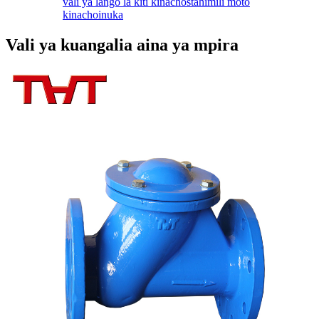
vali ya lango la kiti kinachostahimili moto
kinachoinuka
Vali ya kuangalia aina ya mpira