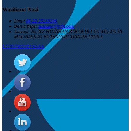
Wasiliana Nasi
Simu:
86-22-25219206
Barua pepe:
suzhang@tjtht.com
Anwani:
Na.303 HUASHAN BARABARA YA WILAYA YA
MAENDELEO YA TANGGU TIANJIN,CHINA
UCHUNGUZI SASA