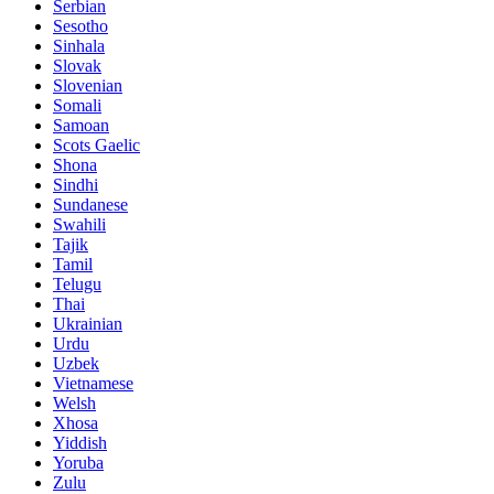
Serbian
Sesotho
Sinhala
Slovak
Slovenian
Somali
Samoan
Scots Gaelic
Shona
Sindhi
Sundanese
Swahili
Tajik
Tamil
Telugu
Thai
Ukrainian
Urdu
Uzbek
Vietnamese
Welsh
Xhosa
Yiddish
Yoruba
Zulu