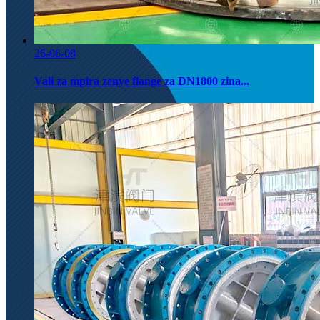
26-06-08
Vali za mpira zenye flange za DN1800 zina...