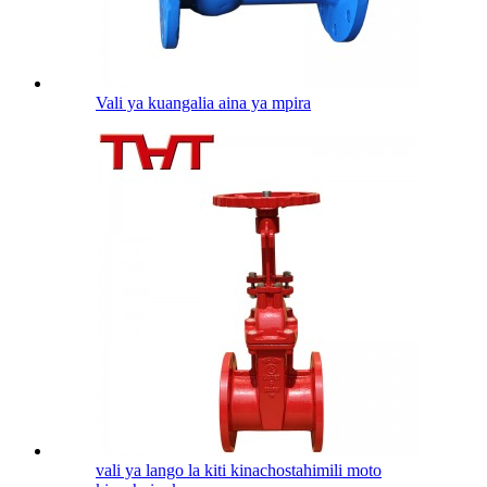
Vali ya kuangalia aina ya mpira
vali ya lango la kiti kinachostahimili moto