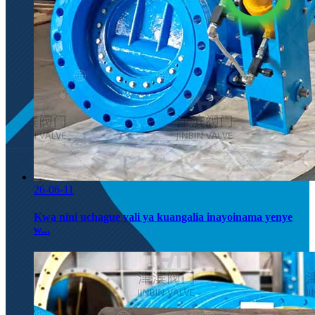
26-06-11
Kwa nini uchague vali ya kuangalia inayoinama yenye
w...