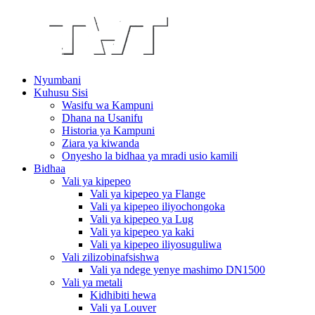
Nyumbani
Kuhusu Sisi
Wasifu wa Kampuni
Dhana na Usanifu
Historia ya Kampuni
Ziara ya kiwanda
Onyesho la bidhaa ya mradi usio kamili
Bidhaa
Vali ya kipepeo
Vali ya kipepeo ya Flange
Vali ya kipepeo iliyochongoka
Vali ya kipepeo ya Lug
Vali ya kipepeo ya kaki
Vali ya kipepeo iliyosuguliwa
Vali zilizobinafsishwa
Vali ya ndege yenye mashimo DN1500
Vali ya metali
Kidhibiti hewa
Vali ya Louver