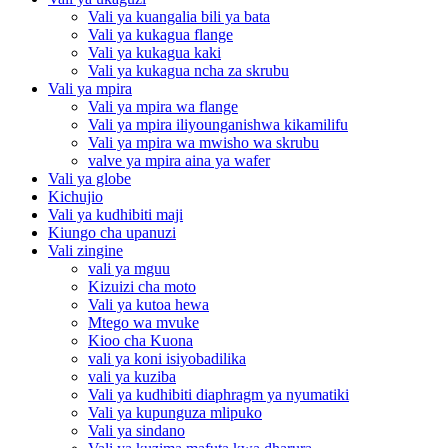
Vali ya kuangalia bili ya bata
Vali ya kukagua flange
Vali ya kukagua kaki
Vali ya kukagua ncha za skrubu
Vali ya mpira
Vali ya mpira wa flange
Vali ya mpira iliyounganishwa kikamilifu
Vali ya mpira wa mwisho wa skrubu
valve ya mpira aina ya wafer
Vali ya globe
Kichujio
Vali ya kudhibiti maji
Kiungo cha upanuzi
Vali zingine
vali ya mguu
Kizuizi cha moto
Vali ya kutoa hewa
Mtego wa mvuke
Kioo cha Kuona
vali ya koni isiyobadilika
vali ya kuziba
Vali ya kudhibiti diaphragm ya nyumatiki
Vali ya kupunguza mlipuko
Vali ya sindano