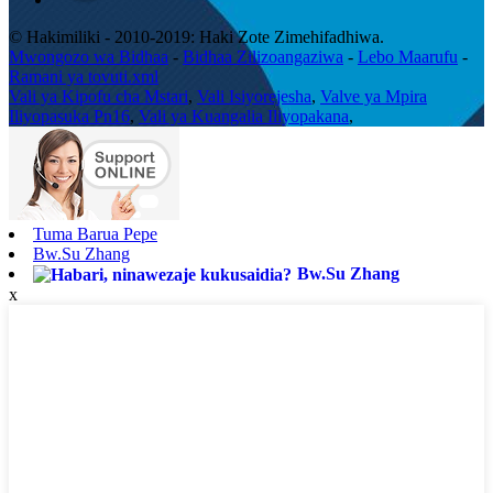
© Hakimiliki - 2010-2019: Haki Zote Zimehifadhiwa.
Mwongozo wa Bidhaa
-
Bidhaa Zilizoangaziwa
-
Lebo Maarufu
-
Ramani ya tovuti.xml
Vali ya Kipofu cha Mstari
,
Vali Isiyorejesha
,
Valve ya Mpira
Iliyopasuka Pn16
,
Vali ya Kuangalia Iliyopakana
,
Tuma Barua Pepe
Bw.Su Zhang
Bw.Su Zhang
x