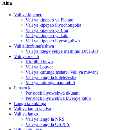
Aina
Vali ya kipepeo
Vali ya kipepeo ya Flange
Vali ya kipepeo iliyochongoka
Vali ya kipepeo ya Lug
Vali ya kipepeo ya kaki
Vali ya kipepeo iliyosuguliwa
Vali zilizobinafsishwa
Vali ya ndege yenye mashimo DN1500
Vali ya metali
Kidhibiti hewa
Vali ya Louver
Vali ya kufunga mstari / Vali ya miwani
Vali ya lango la kutelezesha
Vali ya kukunja mara mbili
Penstock
Penstock iliyowekwa ukutani
Penstock iliyowekwa kwenye kituo
Lango la kukunja
Vali ya lango la kisu
Vali ya lango
Vali ya lango la NRS
Vali ya lango la OS & Y
Vali ya ukaguzi