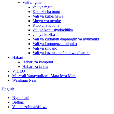
Vali zingine
vali ya mguu
Kizuizi cha moto
Vali ya kutoa hewa
Mtego wa mvuke
Kioo cha Kuona
vali ya koni isiyobadilika
vali ya kuziba
Vali ya kudhibiti diaphragm ya nyumatiki
Vali ya kupunguza mlipuko
Vali ya sindano
Vali ya kuzima mafuta kwa dharura
Habari
Habari za kampuni
Habari za tasnia
VIDEO
Maswali Yanayoulizwa Mara kwa Mara
Wasiliana Nasi
English
Nyumbani
Bidhaa
Vali zilizobinafsishwa