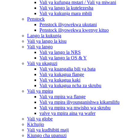
Vali ya kufunga mstari / Vali ya miwani
Vali ya lango la kutelezesha
Vali ya kukunja mara mbili
Penstock
Penstock iliyowekwa ukutani
Penstock iliyowekwa kwenye kituo
Lango la kukunja
Vali ya lango la kisu
Vali ya lango
Vali ya lango la NRS
Vali ya lango la OS & Y
Vali ya ukaguzi
Vali ya kuangalia bili ya bata
Vali ya kukagua flange
Vali ya kukagua kaki
Vali ya kukagua ncha za skrubu
Vali ya mpira
Vali ya mpira wa flange
Vali ya mpira iliyounganishwa kikamilifu
Vali ya mpira wa mwisho wa skrubu
valve ya mpira aina ya wafer
Vali ya globe
Kichujio
Vali ya kudhibiti maji
Kiungo cha upanuzi