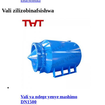
kinachoinuka
Vali zilizobinafsishwa
Vali ya ndege yenye mashimo
DN1500