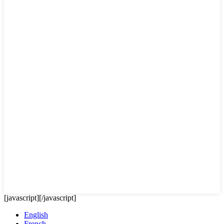
[javascript]
[/javascript]
English
French