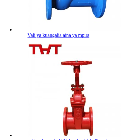
Vali ya kuangalia aina ya mpira