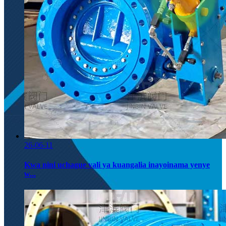
26-06-11
Kwa nini uchague vali ya kuangalia inayoinama yenye
w...