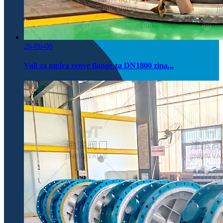
26-06-08
Vali za mpira zenye flange za DN1800 zina...