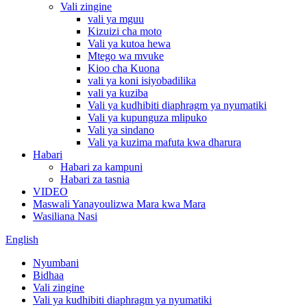
Vali zingine
vali ya mguu
Kizuizi cha moto
Vali ya kutoa hewa
Mtego wa mvuke
Kioo cha Kuona
vali ya koni isiyobadilika
vali ya kuziba
Vali ya kudhibiti diaphragm ya nyumatiki
Vali ya kupunguza mlipuko
Vali ya sindano
Vali ya kuzima mafuta kwa dharura
Habari
Habari za kampuni
Habari za tasnia
VIDEO
Maswali Yanayoulizwa Mara kwa Mara
Wasiliana Nasi
English
Nyumbani
Bidhaa
Vali zingine
Vali ya kudhibiti diaphragm ya nyumatiki