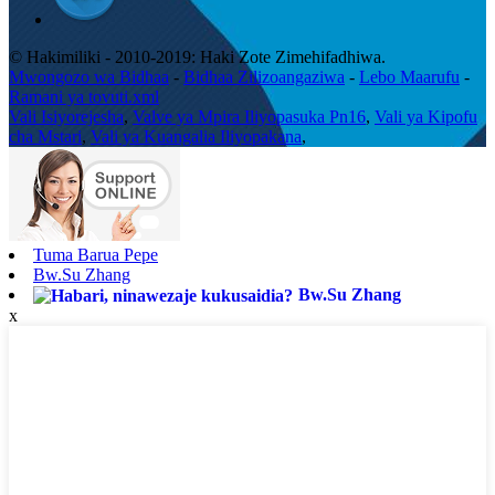
© Hakimiliki - 2010-2019: Haki Zote Zimehifadhiwa.
Mwongozo wa Bidhaa
-
Bidhaa Zilizoangaziwa
-
Lebo Maarufu
-
Ramani ya tovuti.xml
Vali Isiyorejesha
,
Valve ya Mpira Iliyopasuka Pn16
,
Vali ya Kipofu
cha Mstari
,
Vali ya Kuangalia Iliyopakana
,
Tuma Barua Pepe
Bw.Su Zhang
Bw.Su Zhang
x