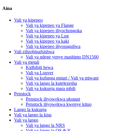
Aina
Vali ya kipepeo
Vali ya kipepeo ya Flange
Vali ya kipepeo iliyochongoka
Vali ya kipepeo ya Lug
Vali ya kipepeo ya kaki
Vali ya kipepeo iliyosuguliwa
Vali zilizobinafsishwa
Vali ya ndege yenye mashimo DN1500
Vali ya metali
Kidhibiti hewa
Vali ya Louver
Vali ya kufunga mstari / Vali ya miwani
Vali ya lango la kutelezesha
Vali ya kukunja mara mbili
Penstock
Penstock iliyowekwa ukutani
Penstock iliyowekwa kwenye kituo
Lango la kukunja
Vali ya lango la kisu
Vali ya lango
Vali ya lango la NRS
Vali ya lango la OS & Y