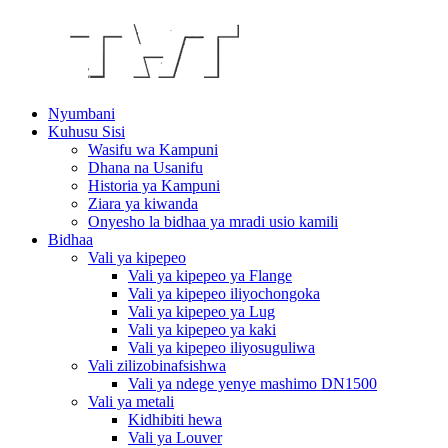
Nyumbani
Kuhusu Sisi
Wasifu wa Kampuni
Dhana na Usanifu
Historia ya Kampuni
Ziara ya kiwanda
Onyesho la bidhaa ya mradi usio kamili
Bidhaa
Vali ya kipepeo
Vali ya kipepeo ya Flange
Vali ya kipepeo iliyochongoka
Vali ya kipepeo ya Lug
Vali ya kipepeo ya kaki
Vali ya kipepeo iliyosuguliwa
Vali zilizobinafsishwa
Vali ya ndege yenye mashimo DN1500
Vali ya metali
Kidhibiti hewa
Vali ya Louver