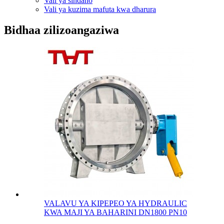
Vali ya sindano
Vali ya kuzima mafuta kwa dharura
Bidhaa zilizoangaziwa
VALAVU YA KIPEPEO YA HYDRAULIC
KWA MAJI YA BAHARINI DN1800 PN10