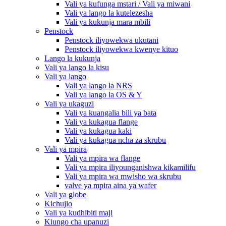
Vali ya kufunga mstari / Vali ya miwani
Vali ya lango la kutelezesha
Vali ya kukunja mara mbili
Penstock
Penstock iliyowekwa ukutani
Penstock iliyowekwa kwenye kituo
Lango la kukunja
Vali ya lango la kisu
Vali ya lango
Vali ya lango la NRS
Vali ya lango la OS & Y
Vali ya ukaguzi
Vali ya kuangalia bili ya bata
Vali ya kukagua flange
Vali ya kukagua kaki
Vali ya kukagua ncha za skrubu
Vali ya mpira
Vali ya mpira wa flange
Vali ya mpira iliyounganishwa kikamilifu
Vali ya mpira wa mwisho wa skrubu
valve ya mpira aina ya wafer
Vali ya globe
Kichujio
Vali ya kudhibiti maji
Kiungo cha upanuzi