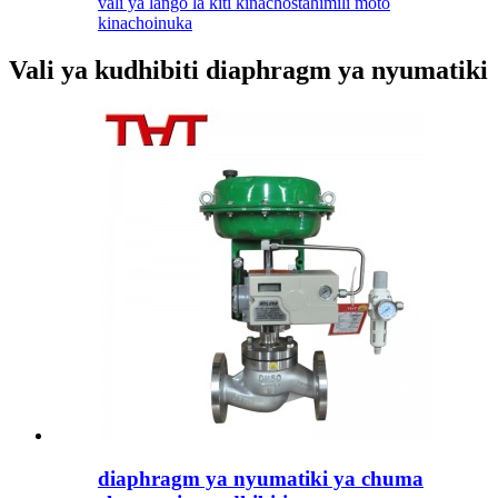
vali ya lango la kiti kinachostahimili moto
kinachoinuka
Vali ya kudhibiti diaphragm ya nyumatiki
diaphragm ya nyumatiki ya chuma