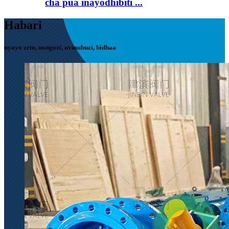
cha pua inayodhibiti ...
Habari
nyayo zetu, uongozi, uvumbuzi, bidhaa