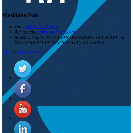
Wasiliana Nasi
Simu:
86-22-25219206
Barua pepe:
suzhang@tjtht.com
Anwani:
Na.303 HUASHAN BARABARA YA WILAYA YA
MAENDELEO YA TANGGU TIANJIN,CHINA
UCHUNGUZI SASA