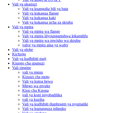
Vali ya ukaguzi
Vali ya kuangalia bili ya bata
Vali ya kukagua flange
Vali ya kukagua kaki
Vali ya kukagua ncha za skrubu
Vali ya mpira
Vali ya mpira wa flange
Vali ya mpira iliyounganishwa kikamilifu
Vali ya mpira wa mwisho wa skrubu
valve ya mpira aina ya wafer
Vali ya globe
Kichujio
Vali ya kudhibiti maji
Kiungo cha upanuzi
Vali zingine
vali ya mguu
Kizuizi cha moto
Vali ya kutoa hewa
Mtego wa mvuke
Kioo cha Kuona
vali ya koni isiyobadilika
vali ya kuziba
Vali ya kudhibiti diaphragm ya nyumatiki
Vali ya kupunguza mlipuko