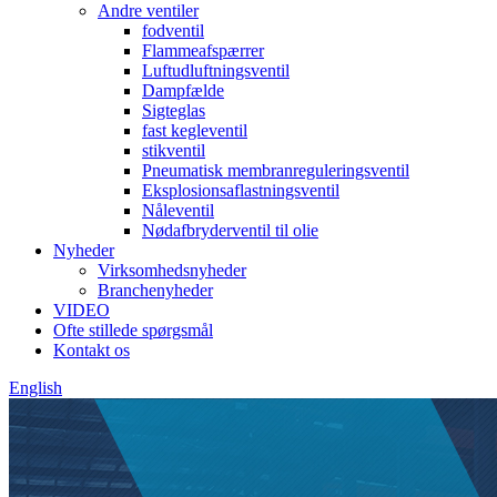
Andre ventiler
fodventil
Flammeafspærrer
Luftudluftningsventil
Dampfælde
Sigteglas
fast kegleventil
stikventil
Pneumatisk membranreguleringsventil
Eksplosionsaflastningsventil
Nåleventil
Nødafbryderventil til olie
Nyheder
Virksomhedsnyheder
Branchenyheder
VIDEO
Ofte stillede spørgsmål
Kontakt os
English