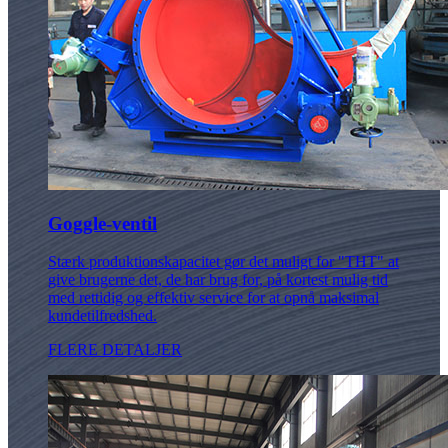
Goggle-ventil
Stærk produktionskapacitet gør det muligt for "THT" at
give brugerne det, de har brug for, på kortest mulig tid
med rettidig og effektiv service for at opnå maksimal
kundetilfredshed.
FLERE DETALJER