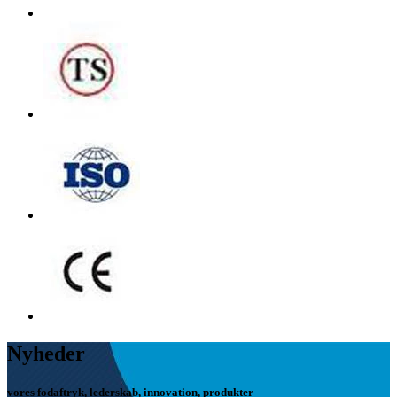
Nyheder
vores fodaftryk, lederskab, innovation, produkter