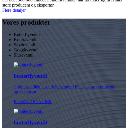
store producent og eksportør.
Flere detaljer
Vores produkter
Butterflyventil
Kontraventil
Skydeventil
Goggle-ventil
Sluseventil
butterflyventil
Jinbin-ventilen har udviklet sig til Kinas store producent
og eksportør.
FLERE DETALJER
butterflyventil