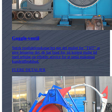
Goggle-ventil
Stærk produktionskapacitet gør det muligt for "THT" at
give brugerne det, de har brug for, på kortest mulig tid
med rettidig og effektiv service for at opnå maksimal
kundetilfredshed.
FLERE DETALJER