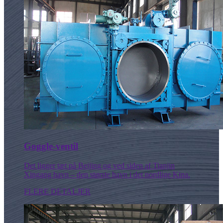
Goggle-ventil
Det ligger tæt på Beijing og ved siden af ​​Tianjin
Xingang havn – den største havn i det nordlige Kina.
FLERE DETALJER