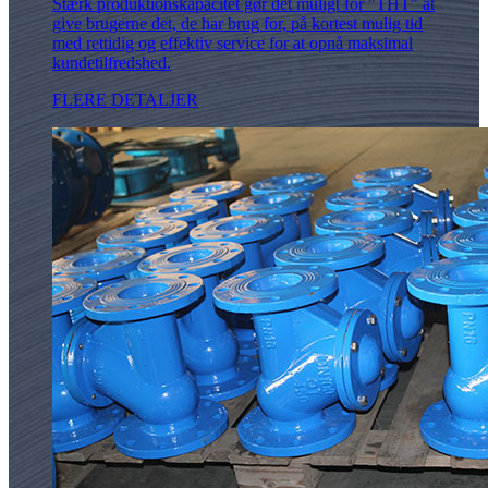
Stærk produktionskapacitet gør det muligt for "THT" at
give brugerne det, de har brug for, på kortest mulig tid
med rettidig og effektiv service for at opnå maksimal
kundetilfredshed.
FLERE DETALJER