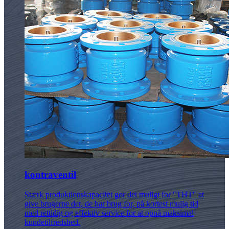
kontraventil
Stærk produktionskapacitet gør det muligt for "THT" at
give brugerne det, de har brug for, på kortest mulig tid
med rettidig og effektiv service for at opnå maksimal
kundetilfredshed.