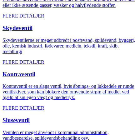
eller ikke-ætsende gasser, væsker og halvflydende stoffer.
FLERE DETALJER
Skydeventil
Skydeventilerne er meget udbredt i postevand, spildevand, byggeri,
olie, kemisk industri, fødevarer, medicin, tekstil, kraft, skib,
metallurgi
FLERE DETALJER
Kontraventil
Kontraventil er en slags ventil, hvis åbnings- og lukkedele er runde
ventilskiver, som kan blokere den omvendte strøm af mediet ved
hjælp af sin egen vægt og medietryk.
FLERE DETALJER
Sluseventil
Ventilen er meget anvendt i kommunal administration,
vandbesparelse, spildevandsbehandling osv.