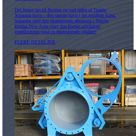
Det ligger tæt på Beijing og ved siden af ​​Tianjin
Xingang havn – den største havn i det nordlige Kina.
Sammen med den blomstrende økonomi i Tianjin
Binhai New Area viser den hurtigt udviklede
ventilindustri også en blomstrende vitalitet!
FLERE DETALJER