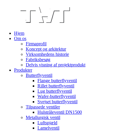
Hjem
Om os
Firmaprofil
Koncept og arkitektur
Virksomhedens historie
Fabriksbesøg
Delvis visning af projektprodukt
Produkter
Butterflyventil
Flange butterflyventil
Rillet butterflyventil
Lug butterflyventil
Wafer-butterflyventil
Svejset butterflyventil
Tilpassede ventiler
Hulstråleventil DN1500
Metallurgisk ventil
Luftspjæld
Lamelventil