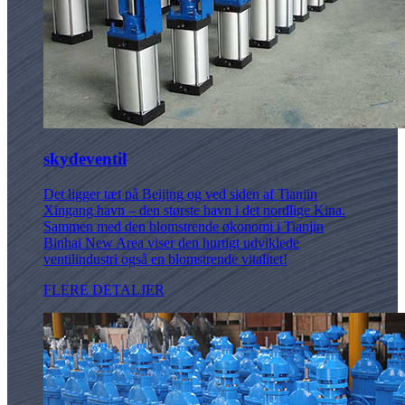
skydeventil
Det ligger tæt på Beijing og ved siden af ​​Tianjin
Xingang havn – den største havn i det nordlige Kina.
Sammen med den blomstrende økonomi i Tianjin
Binhai New Area viser den hurtigt udviklede
ventilindustri også en blomstrende vitalitet!
FLERE DETALJER