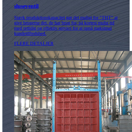
sluseventil
Stærk produktionskapacitet gør det muligt for "THT" at
give brugerne det, de har brug for, på kortest mulig tid
med rettidig og effektiv service for at opnå maksimal
kundetilfredshed.
FLERE DETALJER