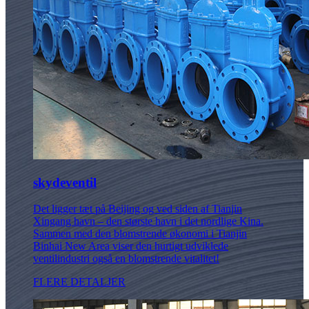
skydeventil
Det ligger tæt på Beijing og ved siden af ​​Tianjin
Xingang havn – den største havn i det nordlige Kina.
Sammen med den blomstrende økonomi i Tianjin
Binhai New Area viser den hurtigt udviklede
ventilindustri også en blomstrende vitalitet!
FLERE DETALJER