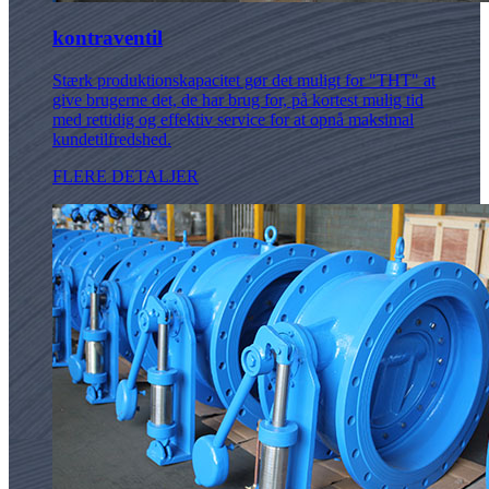
kontraventil
Stærk produktionskapacitet gør det muligt for "THT" at
give brugerne det, de har brug for, på kortest mulig tid
med rettidig og effektiv service for at opnå maksimal
kundetilfredshed.
FLERE DETALJER