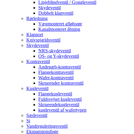
Linjeblindventil / Goggleventil
Skydeventil
Dobbelt klapventil
Rørledning
Vægmonteret afløbsrør
Kanalmonteret åbning
Klapport
Knivspjældsventil
Skydeventil
NRS-skydeventil
OS- og Y-skydeventil
Kontraventil
Andenæb-kontraventil
Flangekontraventil
Wafer-kontraventil
Skrueender kontraventil
Kugleventil
Flangekugleventil
Fuldsvejset kugleventil
Skrueendekugleventil
kugleventil af wafertypen
Sædeventil
Si
Vandreguleringsventil
Ekspansionsfuge