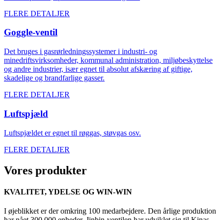
FLERE DETALJER
Goggle-ventil
Det bruges i gasrørledningssystemer i industri- og
minedriftsvirksomheder, kommunal administration, miljøbeskyttelse
og andre industrier, især egnet til absolut afskæring af giftige,
skadelige og brandfarlige gasser.
FLERE DETALJER
Luftspjæld
Luftspjældet er egnet til røggas, støvgas osv.
FLERE DETALJER
Vores produkter
KVALITET, YDELSE OG WIN-WIN
I øjeblikket er der omkring 100 medarbejdere. Den årlige produktion
har nået 300.000 enheder. Jinbin-ventilen har udviklet sig til Kinas