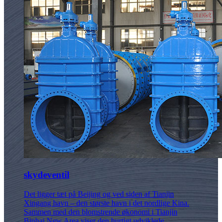
skydeventil
Det ligger tæt på Beijing og ved siden af ​​Tianjin
Xingang havn – den største havn i det nordlige Kina.
Sammen med den blomstrende økonomi i Tianjin
Binhai New Area viser den hurtigt udviklede