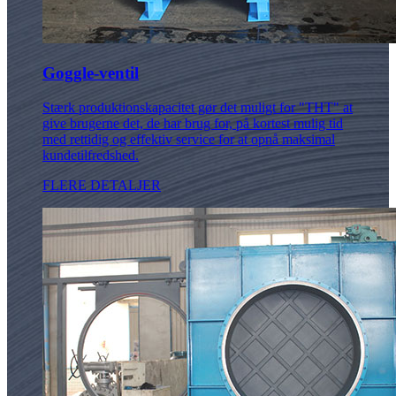
Goggle-ventil
Stærk produktionskapacitet gør det muligt for "THT" at
give brugerne det, de har brug for, på kortest mulig tid
med rettidig og effektiv service for at opnå maksimal
kundetilfredshed.
FLERE DETALJER