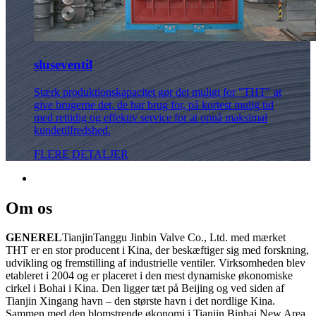
sluseventil
Stærk produktionskapacitet gør det muligt for "THT" at
give brugerne det, de har brug for, på kortest mulig tid
med rettidig og effektiv service for at opnå maksimal
kundetilfredshed.
FLERE DETALJER
Om os
GENEREL
TianjinTanggu Jinbin Valve Co., Ltd. med mærket
THT er en stor producent i Kina, der beskæftiger sig med forskning,
udvikling og fremstilling af industrielle ventiler. Virksomheden blev
etableret i 2004 og er placeret i den mest dynamiske økonomiske
cirkel i Bohai i Kina. Den ligger tæt på Beijing og ved siden af ​​
Tianjin Xingang havn – den største havn i det nordlige Kina.
Sammen med den blomstrende økonomi i Tianjin Binhai New Area