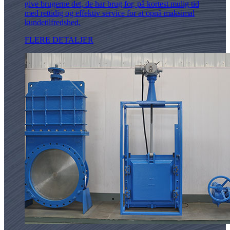
give brugerne det, de har brug for, på kortest mulig tid
med rettidig og effektiv service for at opnå maksimal
kundetilfredshed.
FLERE DETALJER