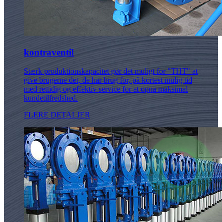
kontraventil
Stærk produktionskapacitet gør det muligt for "THT" at
give brugerne det, de har brug for, på kortest mulig tid
med rettidig og effektiv service for at opnå maksimal
kundetilfredshed.
FLERE DETALJER