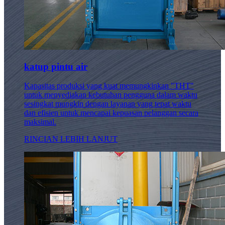
katup pintu air
Kapasitas produksi yang kuat memungkinkan "THT"
untuk menyediakan kebutuhan pengguna dalam waktu
sesingkat mungkin dengan layanan yang tepat waktu
dan efisien untuk mencapai kepuasan pelanggan secara
maksimal.
RINCIAN LEBIH LANJUT