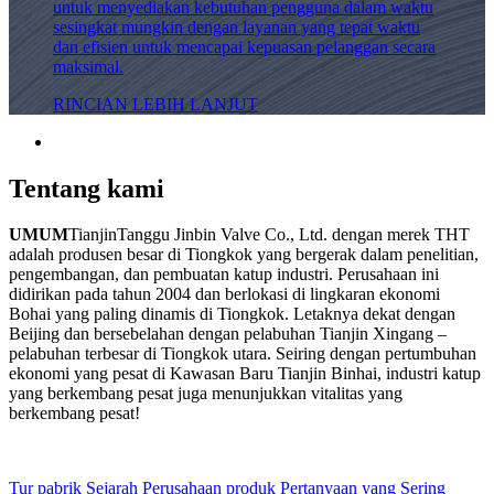
untuk menyediakan kebutuhan pengguna dalam waktu
sesingkat mungkin dengan layanan yang tepat waktu
dan efisien untuk mencapai kepuasan pelanggan secara
maksimal.
RINCIAN LEBIH LANJUT
Tentang kami
UMUM
TianjinTanggu Jinbin Valve Co., Ltd. dengan merek THT
adalah produsen besar di Tiongkok yang bergerak dalam penelitian,
pengembangan, dan pembuatan katup industri. Perusahaan ini
didirikan pada tahun 2004 dan berlokasi di lingkaran ekonomi
Bohai yang paling dinamis di Tiongkok. Letaknya dekat dengan
Beijing dan bersebelahan dengan pelabuhan Tianjin Xingang –
pelabuhan terbesar di Tiongkok utara. Seiring dengan pertumbuhan
ekonomi yang pesat di Kawasan Baru Tianjin Binhai, industri katup
yang berkembang pesat juga menunjukkan vitalitas yang
berkembang pesat!
Tur pabrik
Sejarah Perusahaan
produk
Pertanyaan yang Sering