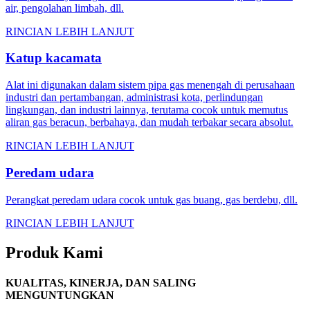
air, pengolahan limbah, dll.
RINCIAN LEBIH LANJUT
Katup kacamata
Alat ini digunakan dalam sistem pipa gas menengah di perusahaan
industri dan pertambangan, administrasi kota, perlindungan
lingkungan, dan industri lainnya, terutama cocok untuk memutus
aliran gas beracun, berbahaya, dan mudah terbakar secara absolut.
RINCIAN LEBIH LANJUT
Peredam udara
Perangkat peredam udara cocok untuk gas buang, gas berdebu, dll.
RINCIAN LEBIH LANJUT
Produk Kami
KUALITAS, KINERJA, DAN SALING
MENGUNTUNGKAN