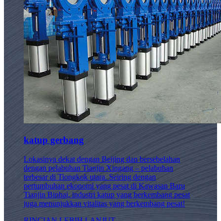
katup gerbang
Lokasinya dekat dengan Beijing dan bersebelahan
dengan pelabuhan Tianjin Xingang – pelabuhan
terbesar di Tiongkok utara. Seiring dengan
pertumbuhan ekonomi yang pesat di Kawasan Baru
Tianjin Binhai, industri katup yang berkembang pesat
juga menunjukkan vitalitas yang berkembang pesat!
RINCIAN LEBIH LANJUT