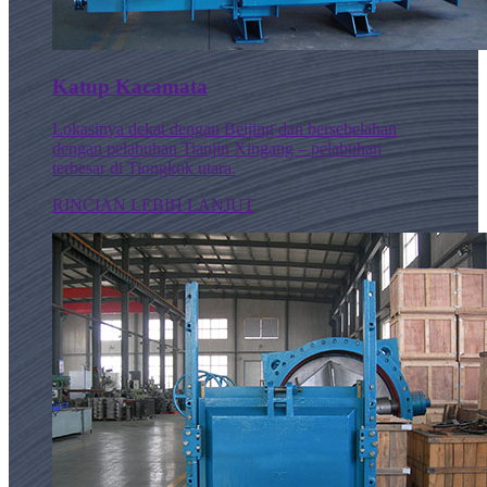
Katup Kacamata
Lokasinya dekat dengan Beijing dan bersebelahan
dengan pelabuhan Tianjin Xingang – pelabuhan
terbesar di Tiongkok utara.
RINCIAN LEBIH LANJUT