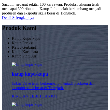
Saat ini, terdapat sekitar 100 karyawan. Produksi tahunan telah
mencapai 300 ribu unit. Katup Jinbin telah berkembang menjadi
produsen dan eksportir skala besar di Tiongkok.
Detail Selengkapnya
Produk Kami
Katup Kupu-kupu
Katup Periksa
Katup Gerbang
Katup Kacamata
Katup Pintu Air
katup kupu-kupu
Jinbin Valve telah berkembang menjadi produsen dan
eksportir skala besar di Tiongkok.
RINCIAN LEBIH LANJUT