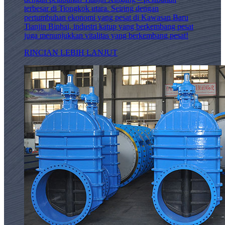
terbesar di Tiongkok utara. Seiring dengan
pertumbuhan ekonomi yang pesat di Kawasan Baru
Tianjin Binhai, industri katup yang berkembang pesat
juga menunjukkan vitalitas yang berkembang pesat!
RINCIAN LEBIH LANJUT