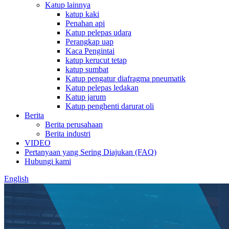
Katup lainnya
katup kaki
Penahan api
Katup pelepas udara
Perangkap uap
Kaca Pengintai
katup kerucut tetap
katup sumbat
Katup pengatur diafragma pneumatik
Katup pelepas ledakan
Katup jarum
Katup penghenti darurat oli
Berita
Berita perusahaan
Berita industri
VIDEO
Pertanyaan yang Sering Diajukan (FAQ)
Hubungi kami
English