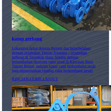
katup gerbang
Lokasinya dekat dengan Beijing dan bersebelahan
dengan pelabuhan Tianjin Xingang – pelabuhan
terbesar di Tiongkok utara. Seiring dengan
pertumbuhan ekonomi yang pesat di Kawasan Baru
Tianjin Binhai, industri katup yang berkembang pesat
juga menunjukkan vitalitas yang berkembang pesat!
RINCIAN LEBIH LANJUT