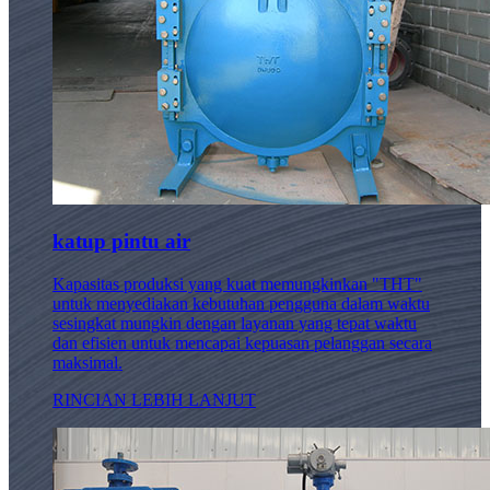
katup pintu air
Kapasitas produksi yang kuat memungkinkan "THT"
untuk menyediakan kebutuhan pengguna dalam waktu
sesingkat mungkin dengan layanan yang tepat waktu
dan efisien untuk mencapai kepuasan pelanggan secara
maksimal.
RINCIAN LEBIH LANJUT