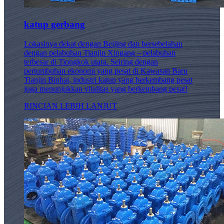
katup gerbang
Lokasinya dekat dengan Beijing dan bersebelahan
dengan pelabuhan Tianjin Xingang – pelabuhan
terbesar di Tiongkok utara. Seiring dengan
pertumbuhan ekonomi yang pesat di Kawasan Baru
Tianjin Binhai, industri katup yang berkembang pesat
juga menunjukkan vitalitas yang berkembang pesat!
RINCIAN LEBIH LANJUT