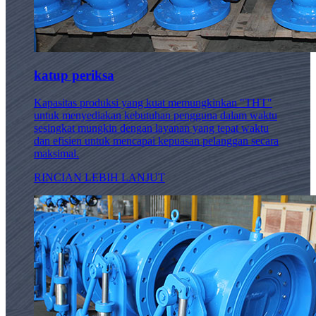
katup periksa
Kapasitas produksi yang kuat memungkinkan "THT"
untuk menyediakan kebutuhan pengguna dalam waktu
sesingkat mungkin dengan layanan yang tepat waktu
dan efisien untuk mencapai kepuasan pelanggan secara
maksimal.
RINCIAN LEBIH LANJUT