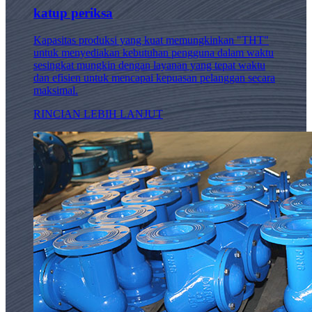
katup periksa
Kapasitas produksi yang kuat memungkinkan "THT"
untuk menyediakan kebutuhan pengguna dalam waktu
sesingkat mungkin dengan layanan yang tepat waktu
dan efisien untuk mencapai kepuasan pelanggan secara
maksimal.
RINCIAN LEBIH LANJUT