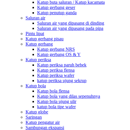
Katup buta saluran / Katup kacamata
Katup gerbang geser
Katup penutup ganda
Saluran air
Saluran air yang dipasang di dinding
Saluran air yang dipasang pada pipa
Pintu lipat
Katup gerbang pisau
Katup gerbang
Katup gerbang NRS
Katup gerbang OS & Y
Katup periksa
Katup periksa paruh bebek
Katup periksa flensa
Katup periksa wafer
katup periksa ujung sekrup
Katup bola
Katup bola flensa
Katup bola yang dilas sepenuhnya
Katup bola ujung ulir
katup bola tipe wafer
Katup globe
Saringan
Katup pengatur air
Sambungan ekspansi