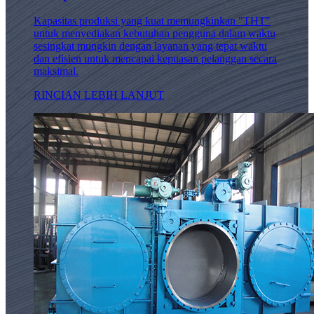
Kapasitas produksi yang kuat memungkinkan "THT"
untuk menyediakan kebutuhan pengguna dalam waktu
sesingkat mungkin dengan layanan yang tepat waktu
dan efisien untuk mencapai kepuasan pelanggan secara
maksimal.
RINCIAN LEBIH LANJUT