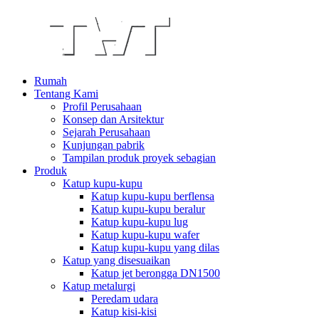
Rumah
Tentang Kami
Profil Perusahaan
Konsep dan Arsitektur
Sejarah Perusahaan
Kunjungan pabrik
Tampilan produk proyek sebagian
Produk
Katup kupu-kupu
Katup kupu-kupu berflensa
Katup kupu-kupu beralur
Katup kupu-kupu lug
Katup kupu-kupu wafer
Katup kupu-kupu yang dilas
Katup yang disesuaikan
Katup jet berongga DN1500
Katup metalurgi
Peredam udara
Katup kisi-kisi